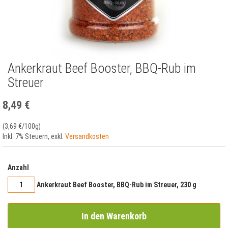
Ankerkraut Beef Booster, BBQ-Rub im
Zum
Anfang
Streuer
der
Bildergalerie
8,49 €
springen
(
3,69 €
/100g)
Inkl. 7% Steuern
,
exkl.
Versandkosten
Anzahl
Ankerkraut Beef Booster, BBQ-Rub im Streuer, 230 g
In den Warenkorb