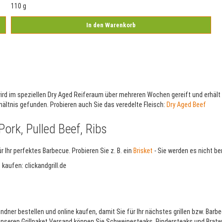
110 g
In den Warenkorb
 wird im speziellen Dry Aged Reiferaum über mehreren Wochen gereift und erhäl
rhältnis gefunden. Probieren auch Sie das veredelte Fleisch:
Dry Aged Beef
ork, Pulled Beef, Ribs
r Ihr perfektes Barbecue. Probieren Sie z. B. ein
Brisket
- Sie werden es nicht b
e kaufen: clickandgrill.de
 Lindner bestellen und online kaufen, damit Sie für Ihr nächstes grillen bzw. B
unseren Grillpaket Versand können Sie Schweinesteaks, Rindersteaks und Bratwürs