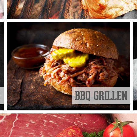
F
S
BBQ GRILLEN