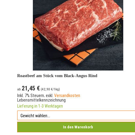
Roastbeef am Stück vom Black-Angus Rind
21,45 €
ab
(
42,90 €
/1kg)
Inkl. 7% Steuern
,
exkl.
Versandkosten
Lebensmittelkennzeichnung
Lieferung in 1-3 Werktagen
In den Warenkorb