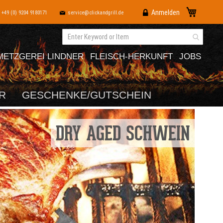
Direkt
Mein War
Anmelden
+49 (0) 9204 9180171
service@clickandgrill.de
zum
Inhalt
METZGEREI LINDNER
FLEISCH-HERKUNFT
JOBS
R
GESCHENKE/GUTSCHEIN
DRY AGED SCHWEIN