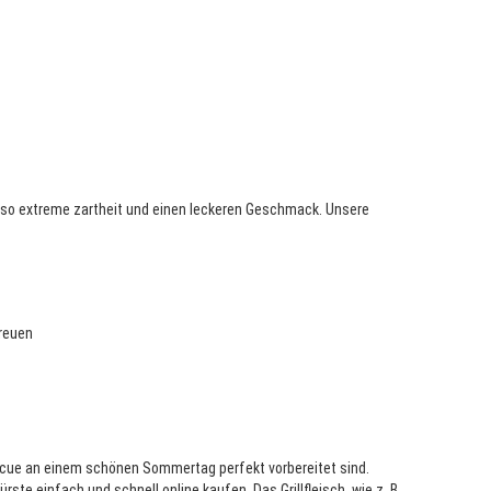
t so extreme zartheit und einen leckeren Geschmack. Unsere
ereuen
arbecue an einem schönen Sommertag perfekt vorbereitet sind.
te einfach und schnell online kaufen. Das Grillfleisch, wie z. B.