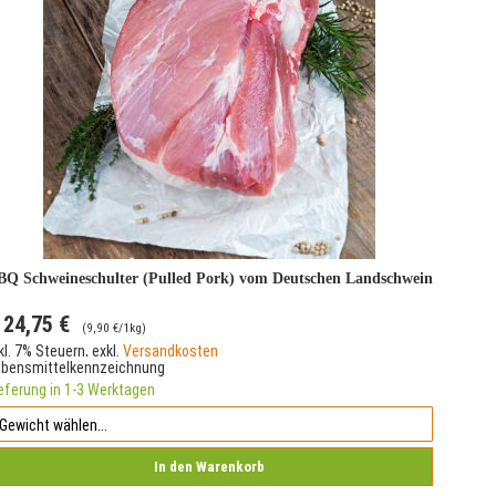
BQ Schweineschulter (Pulled Pork) vom Deutschen Landschwein
24,75 €
(
9,90 €
/1kg)
kl. 7% Steuern
,
exkl.
Versandkosten
ebensmittelkennzeichnung
eferung in 1-3 Werktagen
In den Warenkorb