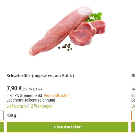
Schweinefilet (ungewürzt, am Stück)
B
7,90 €
(
19,75 €
/1kg)
ab
Inkl. 7% Steuern
,
exkl.
Versandkosten
In
Lebensmittelkennzeichnung
L
Lieferung in 1-2 Werktagen
Li
400 g
In den Warenkorb