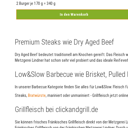
2 Burger je 170 g = 340 g
In den Warenkorb
Premium Steaks wie Dry Aged Beef
Dry Aged Beef bedeutet traditionell am Knochen gereift. Das Fleisch
Metzgerei Lindner hat schon sehr viel probiert und das ideale Reifeve
Low&Slow Barbecue wie Brisket, Pulled P
In unserer Barbecue Kategorie finden Sie alles für Low&Slow. Fleisch fü
Steaks,
Bratwürste
, mariniert oder unmariniert - Grillfleisch jetzt onlin
Grillfleisch bei clickandgrill.de
Sie können frisches Fränkisches Grillfleisch direkt von der Metzgerei
Fränkisches Grillfleisch von der fränkischen Metzgerei Lindner. Durch 