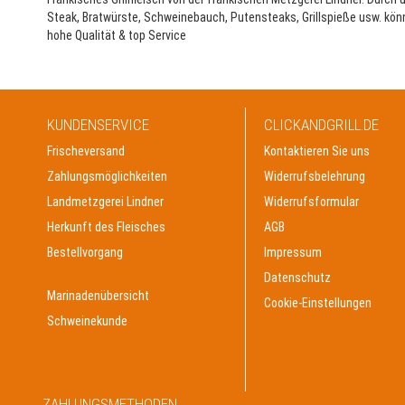
Steak, Bratwürste, Schweinebauch, Putensteaks, Grillspieße usw. könne
hohe Qualität & top Service
KUNDENSERVICE
CLICKANDGRILL.DE
Frischeversand
Kontaktieren Sie uns
Zahlungsmöglichkeiten
Widerrufsbelehrung
Landmetzgerei Lindner
Widerrufsformular
Herkunft des Fleisches
AGB
Bestellvorgang
Impressum
Datenschutz
Marinadenübersicht
Cookie-Einstellungen
Schweinekunde
ZAHLUNGSMETHODEN