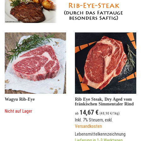
Wagyu Rib-Eye
Rib Eye Steak, Dry Aged vom
fränkischen Simmentaler Rind
Nicht auf Lager
14,67 €
ab
(
48,90 €
/1kg)
Inkl. 7% Steuern
,
exkl.
Versandkosten
Lebensmittelkennzeichnung
Lieferung in 1-3 Werktagen