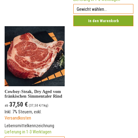
In den Warenkorb
Cowboy-Steak, Dry Aged vom
fränkischen Simmentaler Rind
37,50 €
ab
(
37,50 €
/1kg)
Inkl. 7% Steuern
,
exkl.
Versandkosten
Lebensmittelkennzeichnung
Lieferung in 1-3 Werktagen