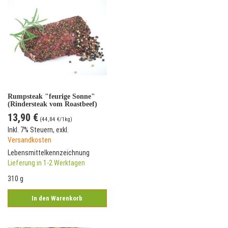
Rumpsteak "feurige Sonne"
(Rindersteak vom Roastbeef)
13,90 €
(
44,84 €
/1kg)
Inkl. 7% Steuern
,
exkl.
Versandkosten
Lebensmittelkennzeichnung
Lieferung in 1-2 Werktagen
310 g
In den Warenkorb