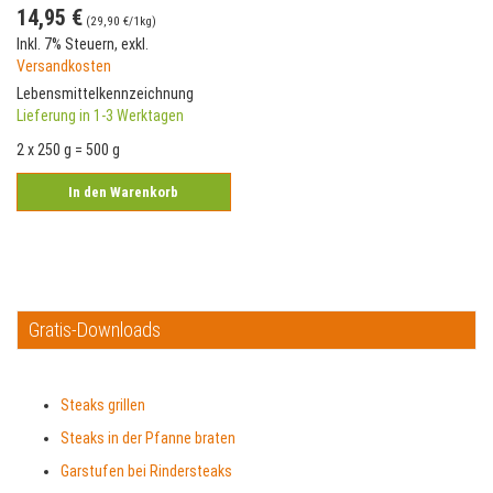
14,95 €
(
29,90 €
/1kg)
Inkl. 7% Steuern
,
exkl.
Versandkosten
Lebensmittelkennzeichnung
Lieferung in 1-3 Werktagen
2 x 250 g = 500 g
In den Warenkorb
Gratis-Downloads
Steaks grillen
Steaks in der Pfanne braten
Garstufen bei Rindersteaks