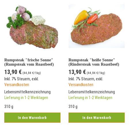
Rumpsteak "frische Sonne"
Rumpsteak "heiße Sonne"
(Rumpsteak vom Roastbeef)
(Rindersteak vom Roastbeef)
13,90 €
13,90 €
(
44,84 €
/1kg)
(
44,84 €
/1kg)
Inkl. 7% Steuern
,
exkl.
Inkl. 7% Steuern
,
exkl.
Versandkosten
Versandkosten
Lebensmittelkennzeichnung
Lebensmittelkennzeichnung
Lieferung in 1-2 Werktagen
Lieferung in 1-2 Werktagen
310 g
310 g
In den Warenkorb
In den Warenkorb