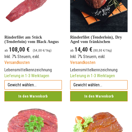
Rinderfilet am Stück
Rinderfilet (Tenderloin), Dry
(Tenderloin) vom Black Angus
Aged vom fränkischen
Rind
Simmentaler Rind
108,00 €
14,40 €
ab
(
54,00 €
/1kg)
ab
(
80,00 €
/1kg)
Inkl. 7% Steuern
,
exkl.
Inkl. 7% Steuern
,
exkl.
Versandkosten
Versandkosten
Lebensmittelkennzeichnung
Lebensmittelkennzeichnung
Lieferung in 1-3 Werktagen
Lieferung in 1-3 Werktagen
In den Warenkorb
In den Warenkorb