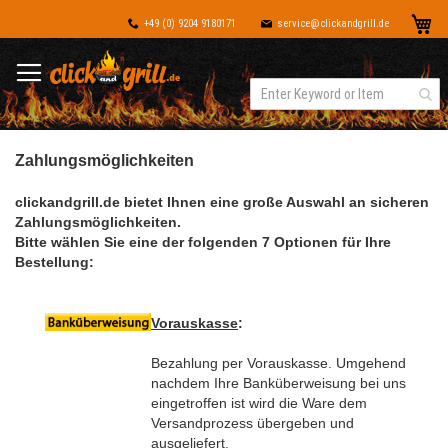
Dir
Me
+49 (0) 9204 9180171
service@clickandgrill.de
zu
Inh
Zahlungsmöglichkeiten
clickandgrill.de bietet Ihnen eine große Auswahl an sicheren
Zahlungsmöglichkeiten.
Bitte wählen Sie eine der folgenden 7 Optionen für Ihre
Bestellung:
Vorauskasse
:
Bezahlung per Vorauskasse. Umgehend
nachdem Ihre Banküberweisung bei uns
eingetroffen ist wird die Ware dem
Versandprozess übergeben und
ausgeliefert.