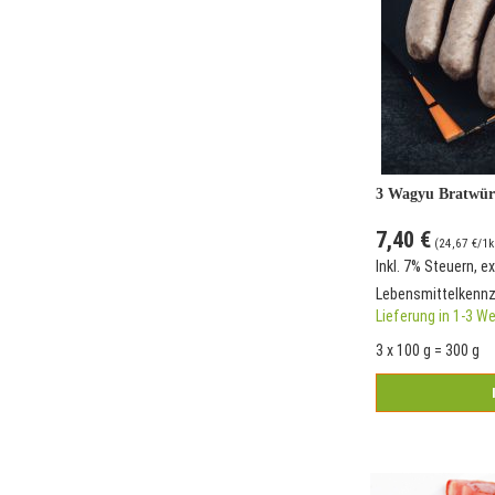
3 Wagyu Bratwürs
7,40 €
(
24,67 €
/1k
Inkl. 7% Steuern
,
ex
Lebensmittelkenn
Lieferung in 1-3 W
3 x 100 g = 300 g