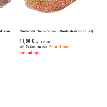
eak vom
Rinderfilet "heiße Sonne" (Rindersteak vom Filet)
11,80 €
(
62,11 €
/1kg)
Inkl. 7% Steuern
,
exkl.
Versandkosten
Nicht auf Lager