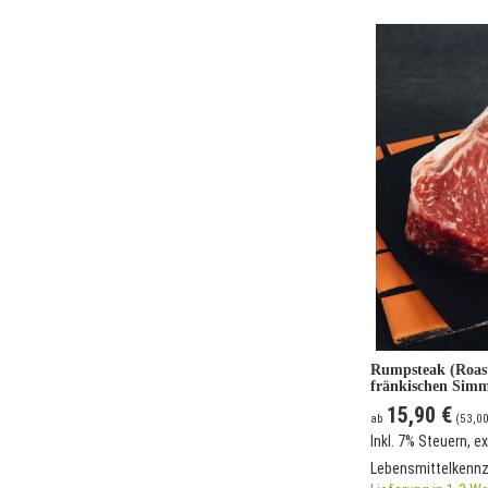
Rumpsteak (Roas
fränkischen Simm
15,90 €
ab
(
53,00
Inkl. 7% Steuern
,
ex
Lebensmittelkenn