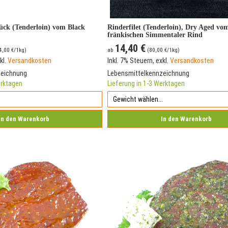
tück (Tenderloin) vom Black
Rinderfilet (Tenderloin), Dry Aged vo
fränkischen Simmentaler Rind
14,40 €
4,00 €
/1kg)
ab
(
80,00 €
/1kg)
kl.
Versandkosten
Inkl. 7% Steuern
,
exkl.
Versandkosten
zeichnung
Lebensmittelkennzeichnung
erktagen
Lieferung in 1-3 Werktagen
In den Warenkorb
In den Warenkorb