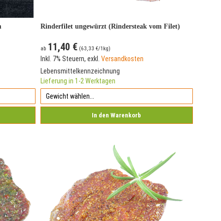
m
Rinderfilet ungewürzt (Rindersteak vom Filet)
11,40 €
ab
(
63,33 €
/1kg)
Inkl. 7% Steuern
,
exkl.
Versandkosten
Lebensmittelkennzeichnung
Lieferung in 1-2 Werktagen
In den Warenkorb