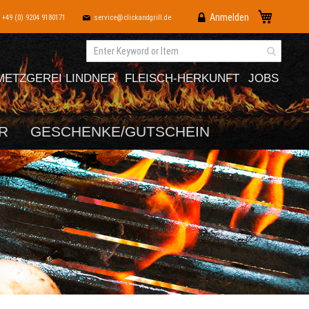
Direkt
Mein War
Anmelden
+49 (0) 9204 9180171
service@clickandgrill.de
zum
Inhalt
METZGEREI LINDNER
FLEISCH-HERKUNFT
JOBS
R
GESCHENKE/GUTSCHEIN