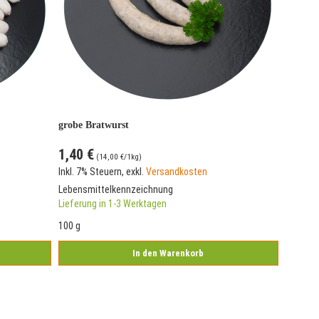
grobe Bratwurst
1,40 €
(
14,00 €
/1kg)
Inkl. 7% Steuern
,
exkl.
Versandkosten
Lebensmittelkennzeichnung
Lieferung in 1-3 Werktagen
100 g
In den Warenkorb