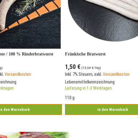
te / 100 % Rinderbratwurst
Fränkische Bratwurst
1,50 €
g)
(
13,64 €
/1kg)
kl.
Versandkosten
Inkl. 7% Steuern
,
exkl.
Versandkosten
zeichnung
Lebensmittelkennzeichnung
erktagen
Lieferung in 1-3 Werktagen
110 g
In den Warenkorb
In den Warenkorb