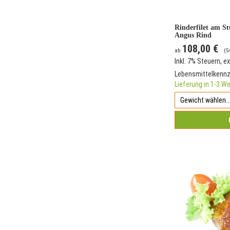
Rinderfilet am S
Angus Rind
108,00 €
ab
(
5
Inkl. 7% Steuern
,
ex
Lebensmittelkenn
Lieferung in 1-3 W