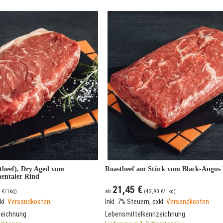
tbeef), Dry Aged vom
Roastbeef am Stück vom Black-Angus
entaler Rind
21,45 €
 €
/1kg)
ab
(
42,90 €
/1kg)
kl.
Versandkosten
Inkl. 7% Steuern
,
exkl.
Versandkosten
zeichnung
Lebensmittelkennzeichnung