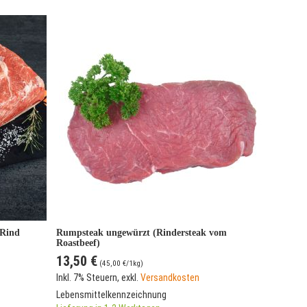
 Rind
Rumpsteak ungewürzt (Rindersteak vom
Roastbeef)
13,50 €
(
45,00 €
/1kg)
Inkl. 7% Steuern
,
exkl.
Versandkosten
Lebensmittelkennzeichnung