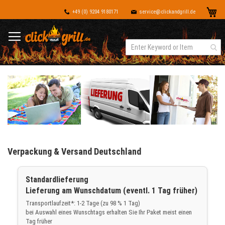
Dir
Me
+49 (0) 9204 9180171
service@clickandgrill.de
zu
Inh
Verpackung & Versand Deutschland
Standardlieferung
Lieferung am Wunschdatum (eventl. 1 Tag früher)
Transportlaufzeit*: 1-2 Tage (zu 98 % 1 Tag)
bei Auswahl eines Wunschtags erhalten Sie Ihr Paket meist einen
Tag früher