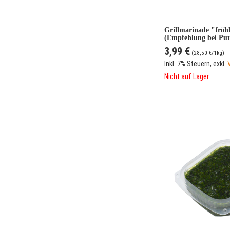
Grillmarinade "fröh
(Empfehlung bei Put
3,99 €
(
28,50 €
/1kg)
Inkl. 7% Steuern
,
exkl.
Nicht auf Lager