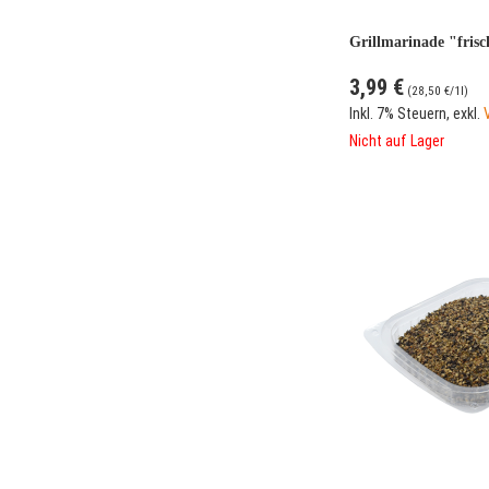
Grillmarinade "fris
3,99 €
(
28,50 €
/1l)
Inkl. 7% Steuern
,
exkl.
Nicht auf Lager