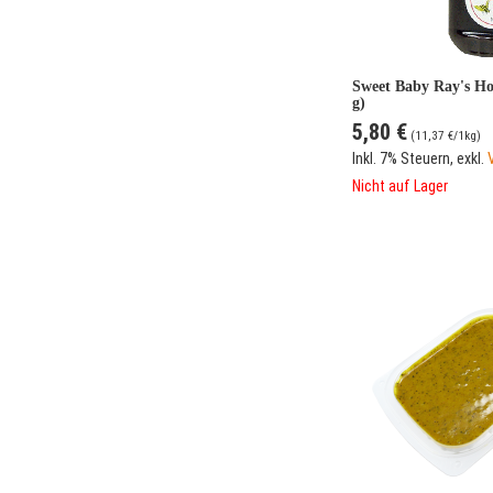
Sweet Baby Ray's H
g)
5,80 €
(
11,37 €
/1kg)
Inkl. 7% Steuern
,
exkl.
Nicht auf Lager