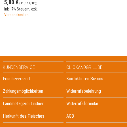
5,80 €
(510 g)
(
11,37 €
/1kg)
Inkl. 7% Steuern
,
exkl.
Versandkosten
KUNDENSERVICE
CLICKANDGRILL.DE
Frischeversand
Kontaktieren Sie uns
Zahlungsmöglichkeiten
Widerrufsbelehrung
Landmetzgerei Lindner
Widerrufsformular
Herkunft des Fleisches
AGB