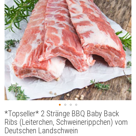
springen
*Topseller* 2 Stränge BBQ Baby Back
Zum
Anfang
Ribs (Leiterchen, Schweinerippchen) vom
der
Deutschen Landschwein
Bildergalerie