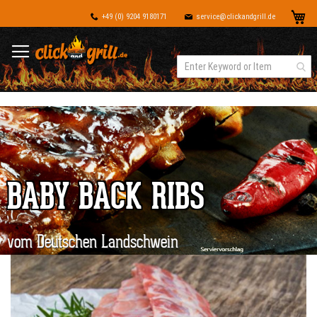
Dir
Me
+49 (0) 9204 9180171
service@clickandgrill.de
zu
Inh
BABY BACK RIBS
vom Deutschen Landschwein
Zum
Ende
der
Bildergalerie