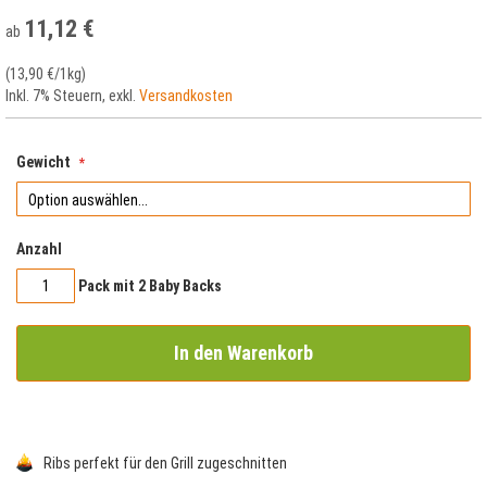
springen
11,12 €
ab
(
13,90 €
/1kg)
Inkl. 7% Steuern
,
exkl.
Versandkosten
Gewicht
Anzahl
Pack mit 2 Baby Backs
In den Warenkorb
Ribs perfekt für den Grill zugeschnitten