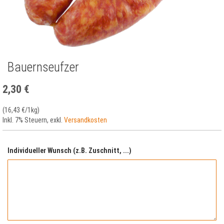
Bauernseufzer
Zum
Anfang
der
2,30 €
Bildergalerie
springen
(
16,43 €
/1kg)
Inkl. 7% Steuern
,
exkl.
Versandkosten
Individueller Wunsch (z.B. Zuschnitt, ...)