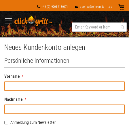
Dir
Me
+49 (0) 9204 9180171
service@clickandgrill.de
zu
Inh
Neues Kundenkonto anlegen
Persönliche Informationen
Vorname
Nachname
Anmeldung zum Newsletter