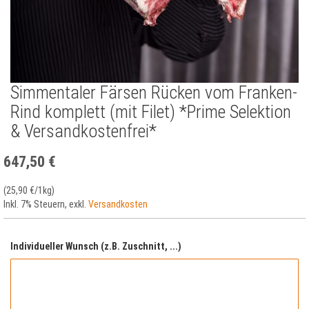
Simmentaler Färsen Rücken vom Franken-
Zum
Anfang
Rind komplett (mit Filet) *Prime Selektion
der
& Versandkostenfrei*
Bildergalerie
springen
647,50 €
(
25,90 €
/1kg)
Inkl. 7% Steuern
,
exkl.
Versandkosten
Individueller Wunsch (z.B. Zuschnitt, ...)