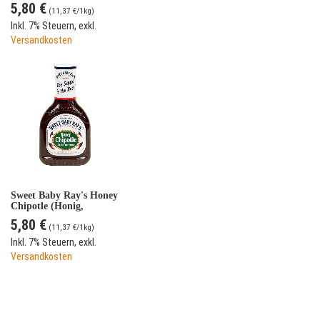
g)
5,80 €
(
11,37 €
/1kg)
Inkl. 7% Steuern
,
exkl.
Versandkosten
Sweet Baby Ray's Honey
Chipotle (Honig,
Paprika) BBQ Sauce
5,80 €
(510 g)
(
11,37 €
/1kg)
Inkl. 7% Steuern
,
exkl.
Versandkosten