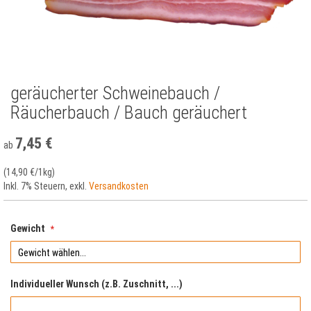
geräucherter Schweinebauch /
Zum
Anfang
Räucherbauch / Bauch geräuchert
der
Bildergalerie
7,45 €
ab
springen
(
14,90 €
/1kg)
Inkl. 7% Steuern
,
exkl.
Versandkosten
Gewicht
Individueller Wunsch (z.B. Zuschnitt, ...)