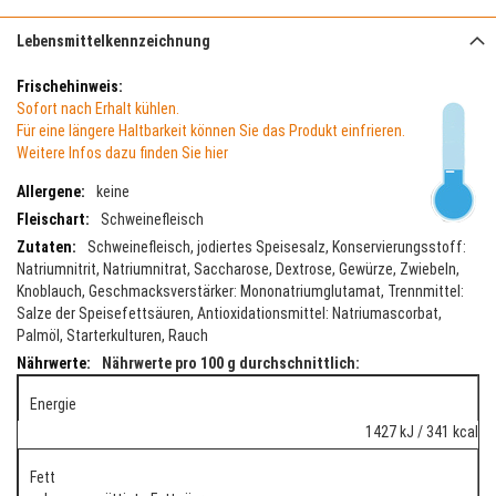
Lebensmittelkennzeichnung
Mehr
Informationen
Sofort nach Erhalt kühlen.
Für eine längere Haltbarkeit können Sie das Produkt einfrieren.
Weitere Infos dazu finden Sie hier
keine
Schweinefleisch
Schweinefleisch, jodiertes Speisesalz, Konservierungsstoff:
Natriumnitrit, Natriumnitrat, Saccharose, Dextrose, Gewürze, Zwiebeln,
Knoblauch, Geschmacksverstärker: Mononatriumglutamat, Trennmittel:
Salze der Speisefettsäuren, Antioxidationsmittel: Natriumascorbat,
Palmöl, Starterkulturen, Rauch
Nährwerte pro 100 g durchschnittlich:
Energie
1427 kJ / 341 kcal
Fett