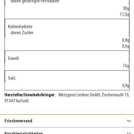
davon gesättigte Fettsäuren
30g
11,5g
Kohlenhydrate
davon Zucker
0,8g
0,6g
Eiweiß
15g
Salz
3,9g
Metzgerei Lindner GmbH, Zochenreuth 15,
91347 Aufseß
Frischeversand
Bezahlmöglichkeiten