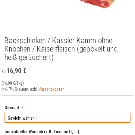
Backschinken / Kassler Kamm ohne
Zum
Anfang
Knochen / Kaiserfleisch (gepökelt und
der
heiß geräuchert)
Bildergalerie
springen
16,90 €
ab
(
16,90 €
/1kg)
Inkl. 7% Steuern
,
exkl.
Versandkosten
Gewicht
Individueller Wunsch (z.B. Zuschnitt, ...)