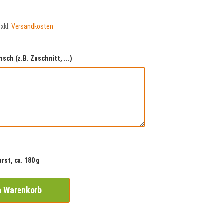
exkl.
Versandkosten
nsch (z.B. Zuschnitt, ...)
rst, ca. 180 g
n Warenkorb