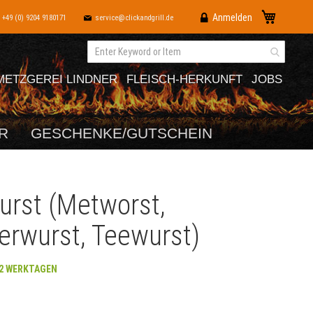
Direkt
Mein War
Anmelden
+49 (0) 9204 9180171
service@clickandgrill.de
zum
Inhalt
METZGEREI LINDNER
FLEISCH-HERKUNFT
JOBS
R
GESCHENKE/GUTSCHEIN
urst (Metworst,
erwurst, Teewurst)
-2 WERKTAGEN