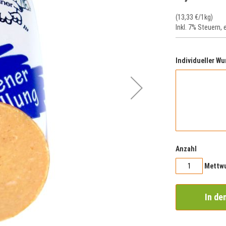
(
13,33 €
/1kg)
Inkl. 7% Steuern
,
Individueller Wu
Anzahl
Mettwu
In de