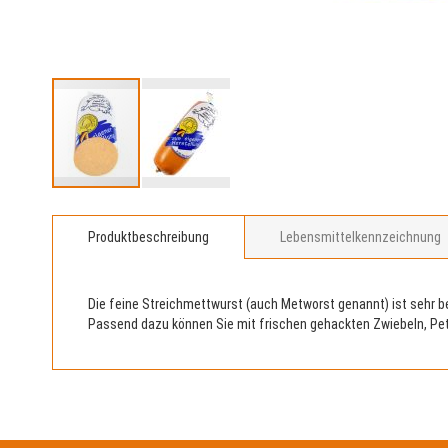
Zum
Anfang
Produktbeschreibung
Lebensmittelkennzeichnung
der
Bildergalerie
springen
Die feine Streichmettwurst (auch Metworst genannt) ist sehr be
Passend dazu können Sie mit frischen gehackten Zwiebeln, Pete