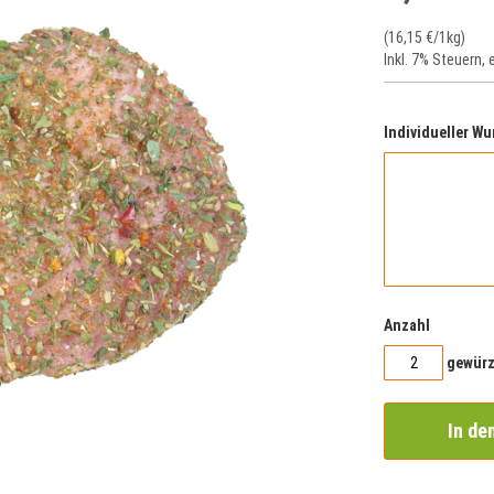
(
16,15 €
/1kg)
Inkl. 7% Steuern
,
Individueller Wu
Anzahl
gewürz
In de