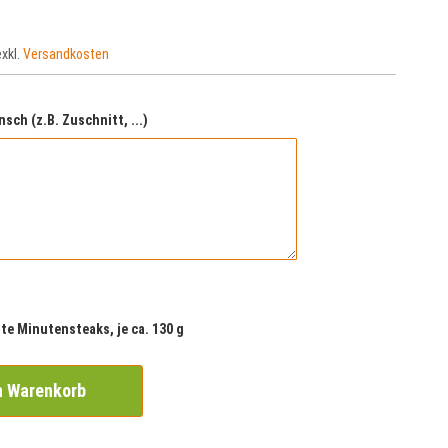
exkl.
Versandkosten
nsch (z.B. Zuschnitt, ...)
te Minutensteaks, je ca. 130 g
n Warenkorb