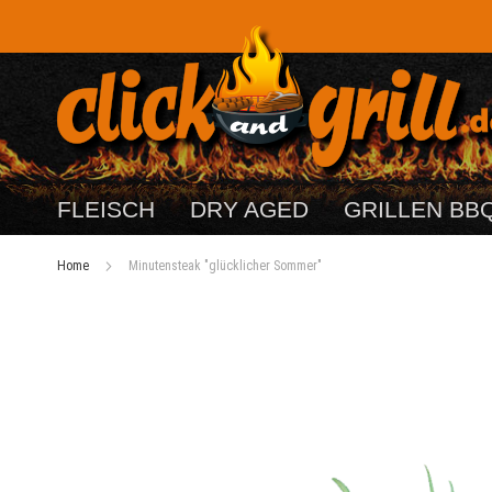
FLEISCH
DRY AGED
GRILLEN BB
Home
Minutensteak "glücklicher Sommer"
Zum
Ende
der
Bildergalerie
springen