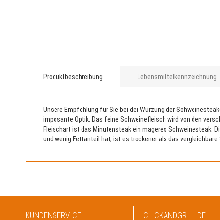
Zum
Anfang
der
Bildergalerie
Produktbeschreibung
Lebensmittelkennzeichnung
springen
Unsere Empfehlung für Sie bei der Würzung der Schweinesteaks 
imposante Optik. Das feine Schweinefleisch wird von den versch
Fleischart ist das Minutensteak ein mageres Schweinesteak. Dies
und wenig Fettanteil hat, ist es trockener als das vergleichbar
KUNDENSERVICE
CLICKANDGRILL.DE