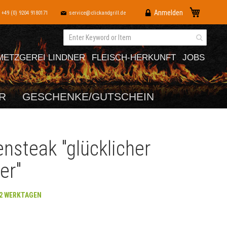
Direkt
Mein War
Anmelden
+49 (0) 9204 9180171
service@clickandgrill.de
zum
Inhalt
METZGEREI LINDNER
FLEISCH-HERKUNFT
JOBS
R
GESCHENKE/GUTSCHEIN
nsteak "glücklicher
er"
-2 WERKTAGEN