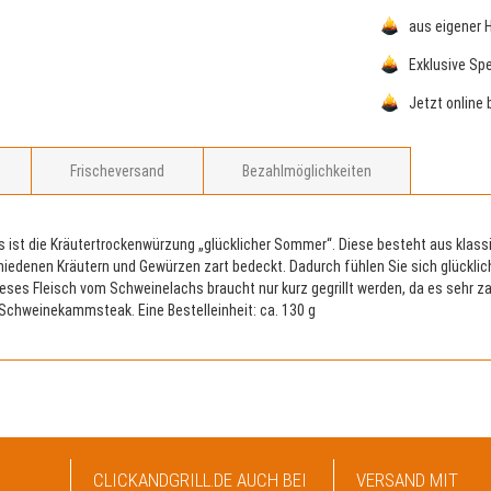
aus eigener 
Exklusive Sp
Jetzt online 
Frischeversand
Bezahlmöglichkeiten
ist die Kräutertrockenwürzung „glücklicher Sommer“. Diese besteht aus klassi
iedenen Kräutern und Gewürzen zart bedeckt. Dadurch fühlen Sie sich glücklich
es Fleisch vom Schweinelachs braucht nur kurz gegrillt werden, da es sehr zart
e Schweinekammsteak. Eine Bestelleinheit: ca. 130 g
CLICKANDGRILL.DE AUCH BEI
VERSAND MIT