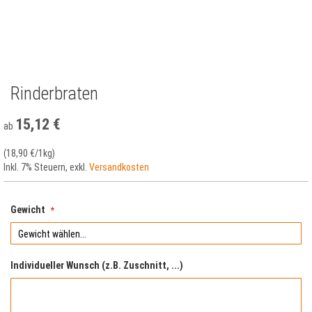
Rinderbraten
Zum
Anfang
der
15,12 €
ab
Bildergalerie
springen
(
18,90 €
/1kg)
Inkl. 7% Steuern
,
exkl.
Versandkosten
Gewicht
Individueller Wunsch (z.B. Zuschnitt, ...)