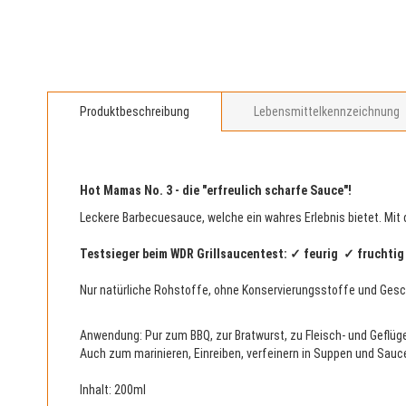
Zum
Anfang
Produktbeschreibung
Lebensmittelkennzeichnung
der
Bildergalerie
springen
Hot Mamas No. 3 - die "erfreulich scharfe Sauce"!
Leckere Barbecuesauce, welche ein wahres Erlebnis bietet. Mit
Testsieger beim WDR Grillsaucentest: ✓ feurig ✓ fruchtig
Nur natürliche Rohstoffe, ohne Konservierungsstoffe und Ges
Anwendung
: Pur zum BBQ, zur Bratwurst, zu Fleisch- und Geflü
Auch zum marinieren, Einreiben, verfeinern in Suppen und Sauc
Inhalt
: 200ml