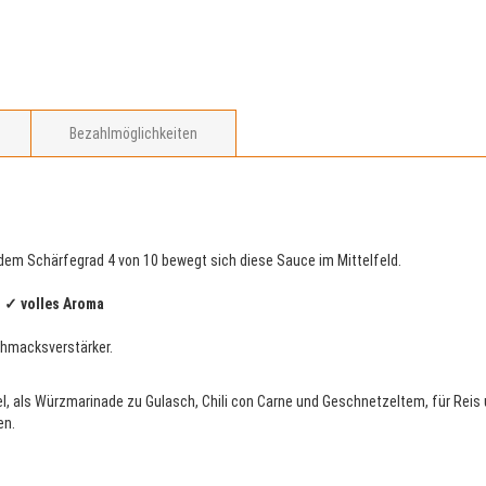
Bezahlmöglichkeiten
 dem Schärfegrad 4 von 10 bewegt sich diese Sauce im Mittelfeld.
 ✓ volles Aroma
chmacksverstärker.
gel, als Würzmarinade zu Gulasch, Chili con Carne und Geschnetzeltem, für Reis u
en.