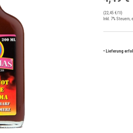
(
22,45 €
/1l)
Inkl. 7% Steuern
,
• Lieferung erf