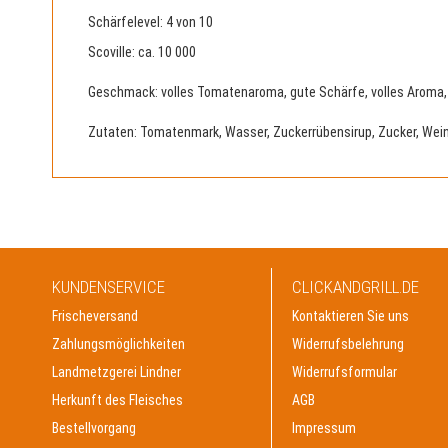
Schärfelevel
: 4 von 10
Scoville
: ca. 10 000
Geschmack
: volles Tomatenaroma, gute Schärfe, volles Aroma
Zutaten
: Tomatenmark, Wasser, Zuckerrübensirup, Zucker, Wei
KUNDENSERVICE
CLICKANDGRILL.DE
Frischeversand
Kontaktieren Sie uns
Zahlungsmöglichkeiten
Widerrufsbelehrung
Landmetzgerei Lindner
Widerrufsformular
Herkunft des Fleisches
AGB
Bestellvorgang
Impressum