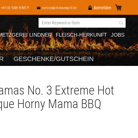
Direkt
Mein War
Anmelden
+49 (0) 9204 9180171
service@clickandgrill.de
zum
Inhalt
METZGEREI LINDNER
FLEISCH-HERKUNFT
JOBS
R
GESCHENKE/GUTSCHEIN
amas No. 3 Extreme Hot
que Horny Mama BBQ