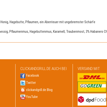
, Honig, Hagebutte, Pflaumen, ein Abenteuer mit ungebremster Schärfe
nessig, Pflaumenmus, Hagebuttenmus, Karamell, Traubenmost, 3% Habanero Chil
CLICKANDGRILL.DE AUCH BEI
VERSAND MIT
Facebook
Twitter
clickandgrill.de Blog
YouTube