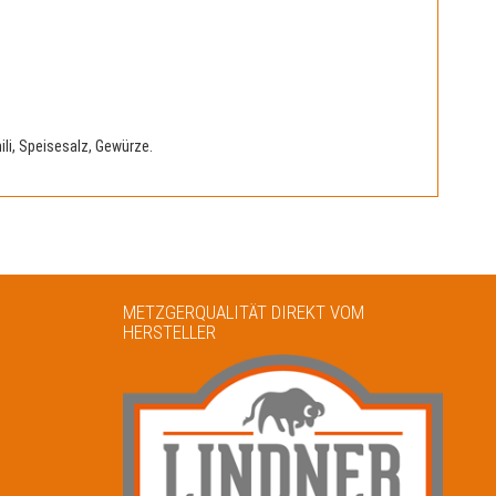
i, Speisesalz, Gewürze.
METZGERQUALITÄT DIREKT VOM
HERSTELLER