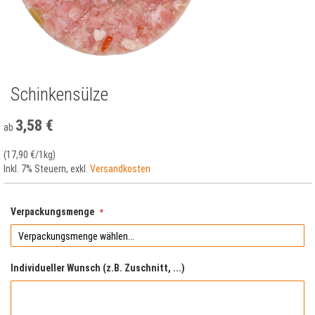
Schinkensülze
Zum
Anfang
der
3,58 €
ab
Bildergalerie
springen
(
17,90 €
/1kg)
Inkl. 7% Steuern
,
exkl.
Versandkosten
Verpackungsmenge
Individueller Wunsch (z.B. Zuschnitt, ...)