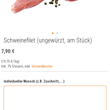
Schweinefilet (ungewürzt, am Stück)
Zum
Anfang
der
7,90 €
Bildergalerie
springen
(
19,75 €
/1kg)
Inkl. 7% Steuern
,
exkl.
Versandkosten
Individueller Wunsch (z.B. Zuschnitt, ...)