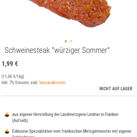
Schweinesteak "würziger Sommer"
Zum
Anfang
der
1,99 €
Bildergalerie
springen
(
11,06 €
/1kg)
Inkl. 7% Steuern
,
exkl.
Versandkosten
NICHT AUF LAGER
aus eigener Herstellung der Landmetzgerei Lindner in Franken
(Aufseß)
Exklusive Spezialitäten vom fränkischen Metzgermeister mit eigener