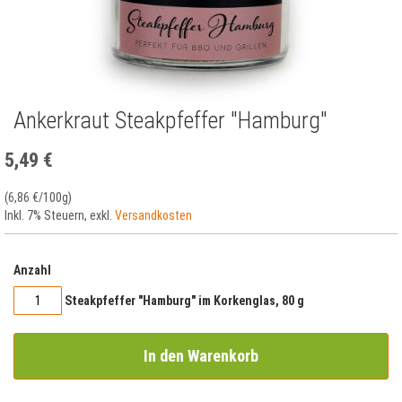
Ankerkraut Steakpfeffer "Hamburg"
Zum
Anfang
der
5,49 €
Bildergalerie
springen
(
6,86 €
/100g)
Inkl. 7% Steuern
,
exkl.
Versandkosten
Anzahl
Steakpfeffer "Hamburg" im Korkenglas, 80 g
In den Warenkorb