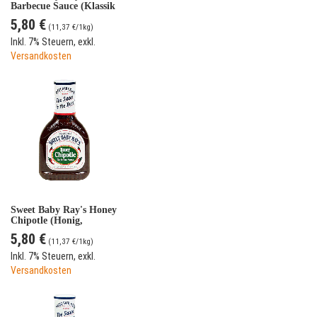
Barbecue Sauce (Klassik
- 510 g)
5,80 €
(
11,37 €
/1kg)
Inkl. 7% Steuern
,
exkl.
Versandkosten
Sweet Baby Ray's Honey
Chipotle (Honig,
Paprika) BBQ Sauce
5,80 €
(510 g)
(
11,37 €
/1kg)
Inkl. 7% Steuern
,
exkl.
Versandkosten