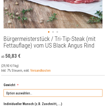
Bürgermeisterstück / Tri-Tip-Steak (mit
Zum
Anfang
Fettauflage) vom US Black Angus Rind
der
Bildergalerie
50,83 €
ab
springen
(
29,90 €
/1kg)
Inkl. 7% Steuern
,
exkl.
Versandkosten
Gewicht
Individueller Wunsch (z.B. Zuschnitt, ...)