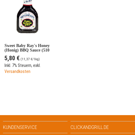
Sweet Baby Ray's Honey
(Honig) BBQ Sauce (510
g)
5,80 €
(
11,37 €
/1kg)
Inkl. 7% Steuern
,
exkl.
Versandkosten
KUNDENSERVICE
CLICKANDGRILL.DE