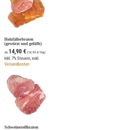
Holzfällerbraten
(gewürzt und gefüllt)
14,90 €
ab
(
14,90 €
/1kg)
Inkl. 7% Steuern
,
exkl.
Versandkosten
Schweinerollbraten