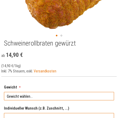
Schweinerollbraten gewürzt
Zum
Anfang
der
14,90 €
ab
Bildergalerie
springen
(
14,90 €
/1kg)
Inkl. 7% Steuern
,
exkl.
Versandkosten
Gewicht
Individueller Wunsch (z.B. Zuschnitt, ...)