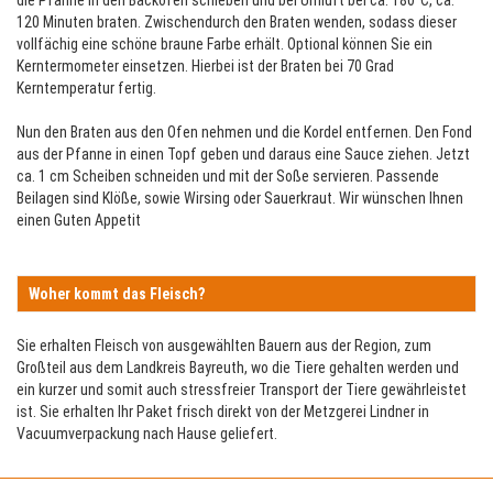
die Pfanne in den Backofen schieben und bei Umluft bei ca. 180°C, ca.
120 Minuten braten. Zwischendurch den Braten wenden, sodass dieser
vollfächig eine schöne braune Farbe erhält. Optional können Sie ein
Kerntermometer einsetzen. Hierbei ist der Braten bei 70 Grad
Kerntemperatur fertig.
Nun den Braten aus den Ofen nehmen und die Kordel entfernen. Den Fond
aus der Pfanne in einen Topf geben und daraus eine Sauce ziehen. Jetzt
ca. 1 cm Scheiben schneiden und mit der Soße servieren. Passende
Beilagen sind Klöße, sowie Wirsing oder Sauerkraut. Wir wünschen Ihnen
einen Guten Appetit
Woher kommt das Fleisch?
Sie erhalten Fleisch von ausgewählten Bauern aus der Region, zum
Großteil aus dem Landkreis Bayreuth, wo die Tiere gehalten werden und
ein kurzer und somit auch stressfreier Transport der Tiere gewährleistet
ist. Sie erhalten Ihr Paket frisch direkt von der Metzgerei Lindner in
Vacuumverpackung nach Hause geliefert.