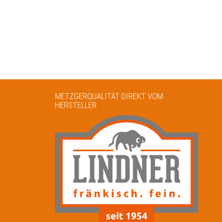
METZGERQUALITÄT DIREKT VOM
HERSTELLER