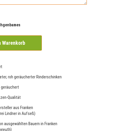
chgenbames
n Warenkorb
rt
eter, roh geräucherter Rinderschinken
 geräuchert
tzen-Qualität
rsteller aus Franken
ei Lindner in Aufseß)
von ausgewählten Bauern in Franken
yreuth)