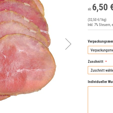
6,50 
ab
(
32,50 €
/1kg)
Inkl. 7% Steuern
,
Verpackungsme
Zuschnitt
Individueller Wu