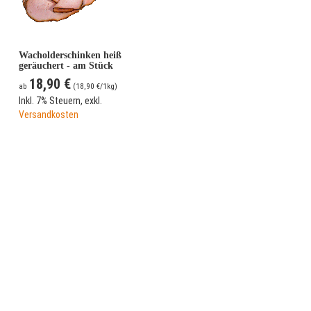
Wacholderschinken heiß
geräuchert - am Stück
18,90 €
ab
(
18,90 €
/1kg)
Inkl. 7% Steuern
,
exkl.
Versandkosten