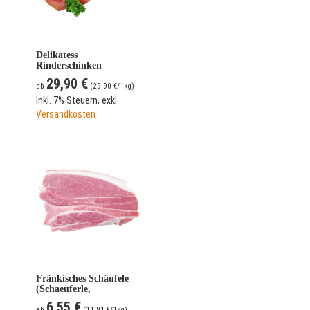
Delikatess
Rinderschinken
"Zwetschgenbames" -
29,90 €
am Stück
ab
(
29,90 €
/1kg)
Inkl. 7% Steuern
,
exkl.
Versandkosten
Fränkisches Schäufele
(Schaeuferle,
Schaeuferla, Schaeufala,
6,55 €
Schaeufelchen)
ab
(
11,91 €
/1kg)