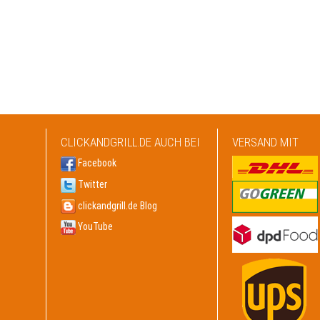
CLICKANDGRILL.DE AUCH BEI
VERSAND MIT
Facebook
Twitter
clickandgrill.de Blog
YouTube