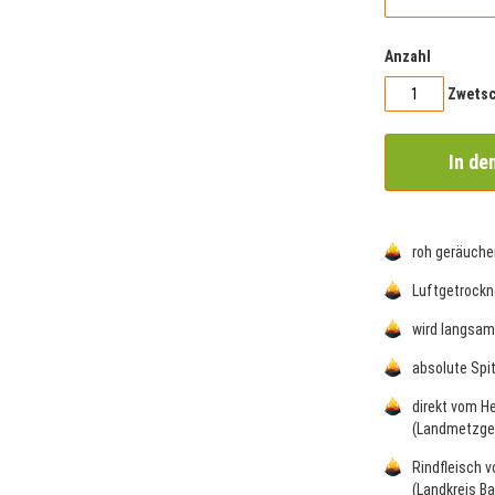
Anzahl
Zwets
In de
roh geräuche
Luftgetrockn
wird langsam
absolute Spi
direkt vom He
(Landmetzger
Rindfleisch 
(Landkreis Ba