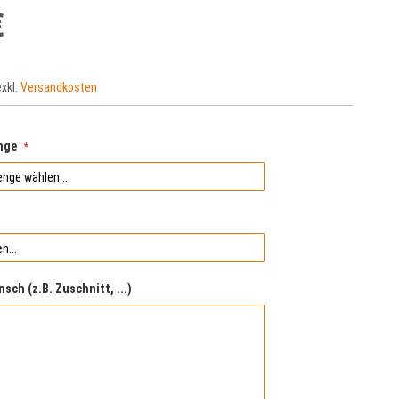
€
exkl.
Versandkosten
nge
nsch (z.B. Zuschnitt, ...)