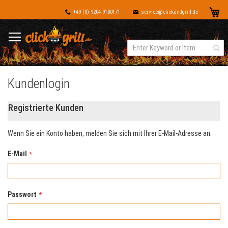
Dir
Me
+49 (0) 9204 9180171
service@clickandgrill.de
zu
Inh
Kundenlogin
Registrierte Kunden
Wenn Sie ein Konto haben, melden Sie sich mit Ihrer E-Mail-Adresse an.
E-Mail
Passwort