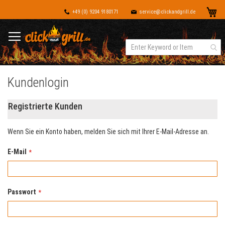
Dir
Me
+49 (0) 9204 9180171
service@clickandgrill.de
zu
Inh
Kundenlogin
Registrierte Kunden
Wenn Sie ein Konto haben, melden Sie sich mit Ihrer E-Mail-Adresse an.
E-Mail
Passwort