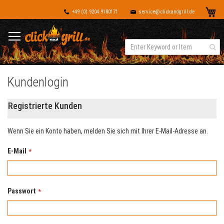
Dir
Me
+49 (0) 9204 9180171
service@clickandgrill.de
zu
Inh
Kundenlogin
Registrierte Kunden
Wenn Sie ein Konto haben, melden Sie sich mit Ihrer E-Mail-Adresse an.
E-Mail
Passwort