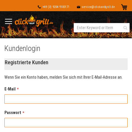
Dir
Me
+49 (0) 9204 9180171
service@clickandgrill.de
zu
Inh
Kundenlogin
Registrierte Kunden
Wenn Sie ein Konto haben, melden Sie sich mit Ihrer E-Mail-Adresse an.
E-Mail
Passwort