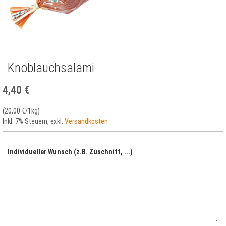
Knoblauchsalami
Zum
Anfang
der
4,40 €
Bildergalerie
springen
(
20,00 €
/1kg)
Inkl. 7% Steuern
,
exkl.
Versandkosten
Individueller Wunsch (z.B. Zuschnitt, ...)