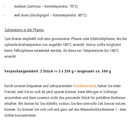
- medium (zartrosa – Kerntemperatur: 70°C)
- well done (durchgegart – Kerntemperatur: 80°C)
Zubereitung in der Pfanne:
Zum Braten empfiehlt sich eine gusseiserne Pfanne oder Edelstahlpfanne, die die
optimale Brattemperatur von ungefähr 180°C erreicht. Hierzu sollte möglichst
keine Teflonpfanne verwendet werden, da diese nur Temperaturen bis 140°C
erreicht.
Verpackungseinheit: 2 Stück => 2 x 250 g = insgesamt ca. 500 g
Durch unseren bequemen und zeitsparendem
Frischeversand
, haben Sie mehr
Freizeit, weil Sie es sich ab jetzt sparen können, beim Metzger in Schlange
anzustehen und dann sowieso nicht das passende Stück für perfektes Barbecue
erhalten. Wir leisten für Sie Abhilfe, sodass Sie Ihre sinnvolle Zeit besser nutzen
können. So können Sie sich voll und ganz auf das Männerhobby-Nummer 1 - dem
Grillen konzentrieren.