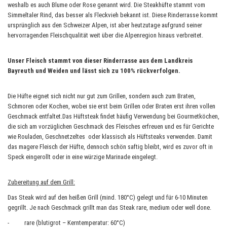
weshalb es auch Blume oder Rose genannt wird. Die Steakhüfte stammt vom
Simmeltaler Rind, das besser als Fleckvieh bekannt ist. Diese Rinderrasse kommt
ursprünglich aus den Schweizer Alpen, ist aber heutzutage aufgrund seiner
hervorragenden Fleischqualität weit über die Alpenregion hinaus verbreitet.
Unser Fleisch stammt von dieser Rinderrasse aus dem Landkreis
Bayreuth und Weiden und lässt sich zu 100% rückverfolgen.
Die Hüfte eignet sich nicht nur gut zum Grillen, sondern auch zum Braten,
Schmoren oder Kochen, wobei sie erst beim Grillen oder Braten erst ihren vollen
Geschmack entfaltet.Das Hüftsteak findet häufig Verwendung bei Gourmetköchen,
die sich am vorzüglichen Geschmack des Fleisches erfreuen und es für Gerichte
wie Rouladen, Geschnetzeltes oder klassisch als Hüftsteaks verwenden. Damit
das magere Fleisch der Hüfte, dennoch schön saftig bleibt, wird es zuvor oft in
Speck eingerollt oder in eine würzige Marinade eingelegt.
Zubereitung auf dem Grill:
Das Steak wird auf den heißen Grill (mind. 180°C) gelegt und für 6-10 Minuten
gegrillt. Je nach Geschmack grillt man das Steak rare, medium oder well done.
- rare (blutigrot – Kerntemperatur: 60°C)