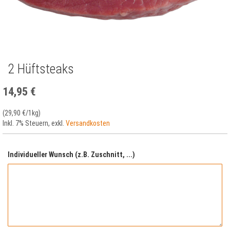
2 Hüftsteaks
Zum
Anfang
der
14,95 €
Bildergalerie
springen
(
29,90 €
/1kg)
Inkl. 7% Steuern
,
exkl.
Versandkosten
Individueller Wunsch (z.B. Zuschnitt, ...)