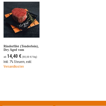
Rinderfilet (Tenderloin),
Dry Aged vom
fränkischen
14,40 €
Simmentaler Rind
ab
(
80,00 €
/1kg)
Inkl. 7% Steuern
,
exkl.
Versandkosten