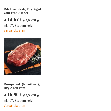
Rib Eye Steak, Dry Aged
vom fränkischen
Simmentaler Rind
14,67 €
ab
(
48,90 €
/1kg)
Inkl. 7% Steuern
,
exkl.
Versandkosten
Rumpsteak (Roastbeef),
Dry Aged vom
fränkischen
15,90 €
Simmentaler Rind
ab
(
53,00 €
/1kg)
Inkl. 7% Steuern
,
exkl.
Versandkosten