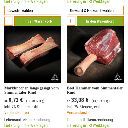
Lieferung in 1-2 Werktagen
Lieferung in 1-3 Werktagen
In den Warenkorb
In den Warenkorb
Markknochen längs gesägt vom
Beef Hammer vom Simmentaler
Simmentaler Rind
Rind
9,73 €
33,08 €
ab
(
13,90 €
/1kg)
ab
(
18,90 €
/1kg)
Inkl. 7% Steuern
,
exkl.
Inkl. 7% Steuern
,
exkl.
Versandkosten
Versandkosten
Lebensmittelkennzeichnung
Lebensmittelkennzeichnung
Lieferung in 1-2 Werktagen
Lieferung in 1-3 Werktagen