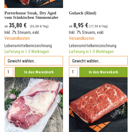
Porterhouse Steak, Dry Aged
Gulasch (Rind)
vom fränkischen Simmentaler
Rind
35,80 €
8,95 €
ab
(
55,08 €
/1kg)
ab
(
17,90 €
/1kg)
Inkl. 7% Steuern
,
exkl.
Inkl. 7% Steuern
,
exkl.
Versandkosten
Versandkosten
Lebensmittelkennzeichnung
Lebensmittelkennzeichnung
Lieferung in 1-3 Werktagen
Lieferung in 1-3 Werktagen
In den Warenkorb
In den Warenkorb