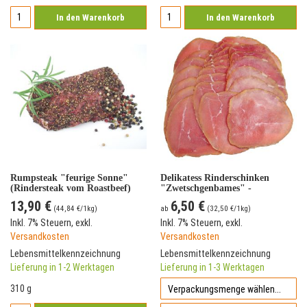
In den Warenkorb
In den Warenkorb
Rumpsteak "feurige Sonne"
Delikatess Rinderschinken
(Rindersteak vom Roastbeef)
"Zwetschgenbames" -
geschnitten
13,90 €
6,50 €
(
44,84 €
/1kg)
ab
(
32,50 €
/1kg)
Inkl. 7% Steuern
,
exkl.
Inkl. 7% Steuern
,
exkl.
Versandkosten
Versandkosten
Lebensmittelkennzeichnung
Lebensmittelkennzeichnung
Lieferung in 1-2 Werktagen
Lieferung in 1-3 Werktagen
310 g