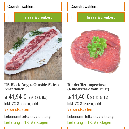
In den Warenkorb
In den Warenkorb
US Black Angus Outside Skirt /
Rinderfilet ungewürzt
Kronfleisch
(Rindersteak vom Filet)
41,94 €
11,40 €
ab
(
69,90 €
/1kg)
ab
(
63,33 €
/1kg)
Inkl. 7% Steuern
,
exkl.
Inkl. 7% Steuern
,
exkl.
Versandkosten
Versandkosten
Lebensmittelkennzeichnung
Lebensmittelkennzeichnung
Lieferung in 1-3 Werktagen
Lieferung in 1-2 Werktagen