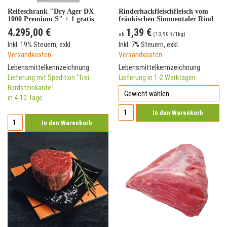
Reifeschrank "Dry Ager DX
Rinderhackfleischfleisch vom
1000 Premium S" + 1 gratis
fränkischen Simmentaler Rind
halber Simmentaler-Rind-
4.295,00 €
1,39 €
Rücken + Edelstahl-Gehänge
ab
(
13,90 €
/1kg)
Inkl. 19% Steuern
,
exkl.
Inkl. 7% Steuern
,
exkl.
Versandkosten
Versandkosten
Lebensmittelkennzeichnung
Lebensmittelkennzeichnung
Lieferung mit Spedition "frei
Lieferung in 1-2 Werktagen
Bordsteinkante"
in 4-10 Tage
In den Warenkorb
In den Warenkorb