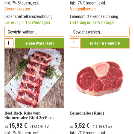
Inkl. 7% Steuern
,
exkl.
Inkl. 7% Steuern
,
exkl.
Versandkosten
Versandkosten
Lebensmittelkennzeichnung
Lebensmittelkennzeichnung
Lieferung in 1-3 Werktagen
Lieferung in 1-3 Werktagen
In den Warenkorb
In den Warenkorb
Beef Back Ribs vom
Beinscheibe (Rind)
Simmentaler Rind 2erPack
15,92 €
5,52 €
ab
(
19,90 €
/1kg)
ab
(
13,80 €
/1kg)
Inkl. 7% Steuern
,
exkl.
Inkl. 7% Steuern
,
exkl.