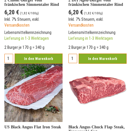
2 Classic-Burger vom
2 Dry Aged-Burger vom
fränkischen Simmentaler Rind
fränkischen Simmentaler Rind
6,20 €
6,20 €
(
1,82 €
/100g)
(
1,82 €
/100g)
Inkl. 7% Steuern
,
exkl.
Inkl. 7% Steuern
,
exkl.
Versandkosten
Versandkosten
Lebensmittelkennzeichnung
Lebensmittelkennzeichnung
Lieferung in 1-3 Werktagen
Lieferung in 1-3 Werktagen
2 Burger je 170 g = 340 g
2 Burger je 170 g = 340 g
In den Warenkorb
In den Warenkorb
US Black Angus Flat Iron Steak
Black Angus Chuck Flap Steak,