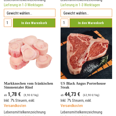
Lieferung in 1-3 Werktagen
Lieferung in 1-3 Werktagen
In den Warenkorb
In den Warenkorb
Markknochen vom fränkischen
US Black Angus Porterhouse
Simmentaler Rind
Steak
1,78 €
44,73 €
ab
(
8,90 €
/1kg)
ab
(
63,90 €
/1kg)
Inkl. 7% Steuern
,
exkl.
Inkl. 7% Steuern
,
exkl.
Versandkosten
Versandkosten
Lebensmittelkennzeichnung
Lebensmittelkennzeichnung