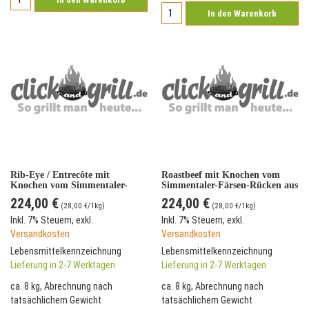
In den Warenkorb
Rib-Eye / Entrecôte mit
Roastbeef mit Knochen vom
Knochen vom Simmentaler-
Simmentaler-Färsen-Rücken aus
Färsen-Rücken aus Franken
Franken *Prime Selektion &
224,00 €
224,00 €
*Prime Selektion &
Versandkostenfrei*
(
28,00 €
/1kg)
(
28,00 €
/1kg)
Versandkostenfrei*
Inkl. 7% Steuern
,
exkl.
Inkl. 7% Steuern
,
exkl.
Versandkosten
Versandkosten
Lebensmittelkennzeichnung
Lebensmittelkennzeichnung
Lieferung in 2-7 Werktagen
Lieferung in 2-7 Werktagen
ca. 8 kg, Abrechnung nach
ca. 8 kg, Abrechnung nach
tatsächlichem Gewicht
tatsächlichem Gewicht