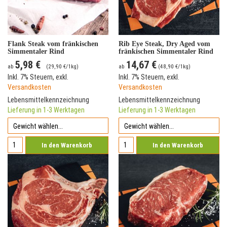
Flank Steak vom fränkischen
Rib Eye Steak, Dry Aged vom
Simmentaler Rind
fränkischen Simmentaler Rind
5,98 €
14,67 €
ab
(
29,90 €
/1kg)
ab
(
48,90 €
/1kg)
Inkl. 7% Steuern
,
exkl.
Inkl. 7% Steuern
,
exkl.
Versandkosten
Versandkosten
Lebensmittelkennzeichnung
Lebensmittelkennzeichnung
Lieferung in 1-3 Werktagen
Lieferung in 1-3 Werktagen
In den Warenkorb
In den Warenkorb