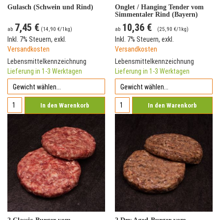
Gulasch (Schwein und Rind)
Onglet / Hanging Tender vom
Simmentaler Rind (Bayern)
7,45 €
10,36 €
ab
(
14,90 €
/1kg)
ab
(
25,90 €
/1kg)
Inkl. 7% Steuern
,
exkl.
Inkl. 7% Steuern
,
exkl.
Versandkosten
Versandkosten
Lebensmittelkennzeichnung
Lebensmittelkennzeichnung
Lieferung in 1-3 Werktagen
Lieferung in 1-3 Werktagen
In den Warenkorb
In den Warenkorb