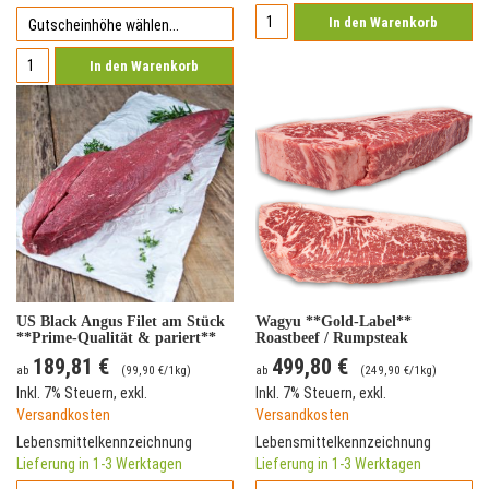
In den Warenkorb
In den Warenkorb
US Black Angus Filet am Stück
Wagyu **Gold-Label**
**Prime-Qualität & pariert**
Roastbeef / Rumpsteak
189,81 €
499,80 €
ab
(
99,90 €
/1kg)
ab
(
249,90 €
/1kg)
Inkl. 7% Steuern
,
exkl.
Inkl. 7% Steuern
,
exkl.
Versandkosten
Versandkosten
Lebensmittelkennzeichnung
Lebensmittelkennzeichnung
Lieferung in 1-3 Werktagen
Lieferung in 1-3 Werktagen