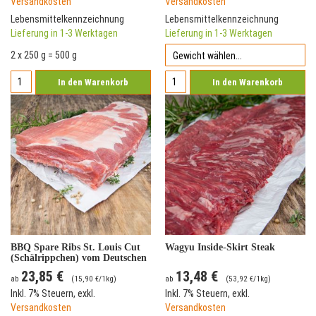
Versandkosten
Versandkosten
Lebensmittelkennzeichnung
Lebensmittelkennzeichnung
Lieferung in 1-3 Werktagen
Lieferung in 1-3 Werktagen
2 x 250 g = 500 g
In den Warenkorb
In den Warenkorb
BBQ Spare Ribs St. Louis Cut
Wagyu Inside-Skirt Steak
(Schälrippchen) vom Deutschen
Landschwein
23,85 €
13,48 €
ab
(
15,90 €
/1kg)
ab
(
53,92 €
/1kg)
Inkl. 7% Steuern
,
exkl.
Inkl. 7% Steuern
,
exkl.
Versandkosten
Versandkosten