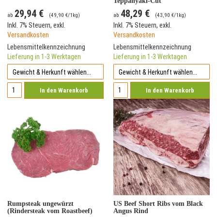
Teppanyaki-Cut
29,94 €
48,29 €
ab
(
49,90 €
/1kg)
ab
(
43,90 €
/1kg)
Inkl. 7% Steuern
,
exkl.
Inkl. 7% Steuern
,
exkl.
Versandkosten
Versandkosten
Lebensmittelkennzeichnung
Lebensmittelkennzeichnung
Lieferung in 1-3 Werktagen
Lieferung in 1-3 Werktagen
In den Warenkorb
In den Warenkorb
Rumpsteak ungewürzt
US Beef Short Ribs vom Black
(Rindersteak vom Roastbeef)
Angus Rind