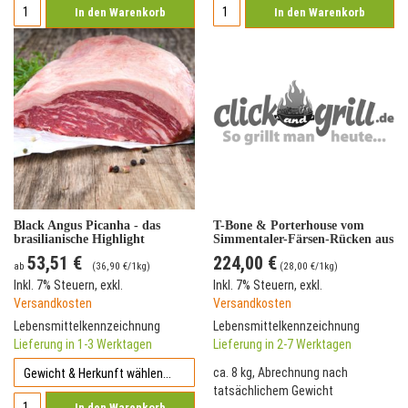
In den Warenkorb
In den Warenkorb
Black Angus Picanha - das
T-Bone & Porterhouse vom
brasilianische Highlight
Simmentaler-Färsen-Rücken aus
Franken *Prime Selektion &
53,51 €
224,00 €
Versandkostenfrei*
ab
(
36,90 €
/1kg)
(
28,00 €
/1kg)
Inkl. 7% Steuern
,
exkl.
Inkl. 7% Steuern
,
exkl.
Versandkosten
Versandkosten
Lebensmittelkennzeichnung
Lebensmittelkennzeichnung
Lieferung in 1-3 Werktagen
Lieferung in 2-7 Werktagen
ca. 8 kg, Abrechnung nach
tatsächlichem Gewicht
In den Warenkorb