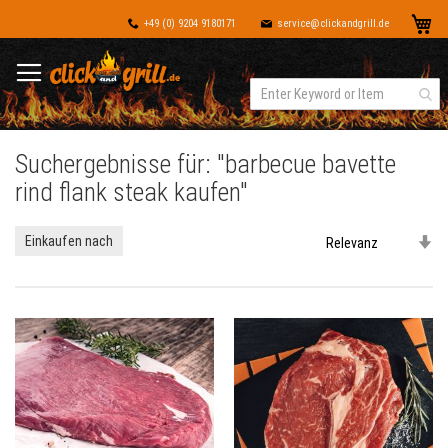
Dir
Me
+49 (0) 9204 9180171
service@clickandgrill.de
zu
Inh
Suchergebnisse für: "barbecue bavette
rind flank steak kaufen"
In
Einkaufen nach
au
Re