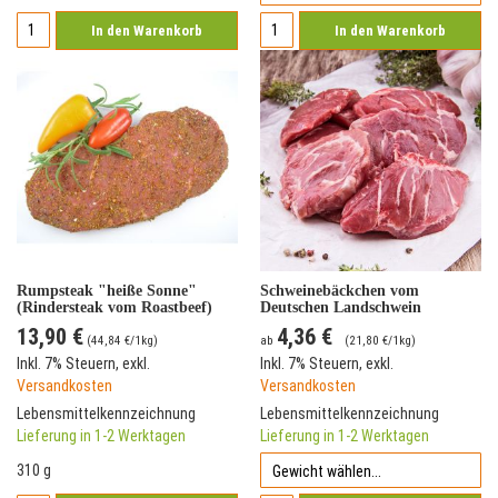
In den Warenkorb
In den Warenkorb
Rumpsteak "heiße Sonne"
Schweinebäckchen vom
(Rindersteak vom Roastbeef)
Deutschen Landschwein
13,90 €
4,36 €
(
44,84 €
/1kg)
ab
(
21,80 €
/1kg)
Inkl. 7% Steuern
,
exkl.
Inkl. 7% Steuern
,
exkl.
Versandkosten
Versandkosten
Lebensmittelkennzeichnung
Lebensmittelkennzeichnung
Lieferung in 1-2 Werktagen
Lieferung in 1-2 Werktagen
310 g