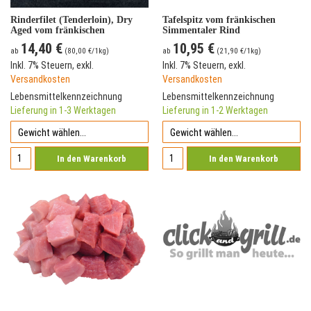
Rinderfilet (Tenderloin), Dry
Tafelspitz vom fränkischen
Aged vom fränkischen
Simmentaler Rind
Simmentaler Rind
14,40 €
10,95 €
ab
(
80,00 €
/1kg)
ab
(
21,90 €
/1kg)
Inkl. 7% Steuern
,
exkl.
Inkl. 7% Steuern
,
exkl.
Versandkosten
Versandkosten
Lebensmittelkennzeichnung
Lebensmittelkennzeichnung
Lieferung in 1-3 Werktagen
Lieferung in 1-2 Werktagen
In den Warenkorb
In den Warenkorb