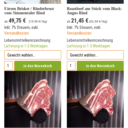
Färsen Brisket / Rinderbrust
Roastbeef am Stück vom Black-
vom Simmentaler Rind
Angus Rind
49,75 €
21,45 €
ab
(
19,90 €
/1kg)
ab
(
42,90 €
/1kg)
Inkl. 7% Steuern
,
exkl.
Inkl. 7% Steuern
,
exkl.
Versandkosten
Versandkosten
Lebensmittelkennzeichnung
Lebensmittelkennzeichnung
Lieferung in 1-3 Werktagen
Lieferung in 1-3 Werktagen
In den Warenkorb
In den Warenkorb