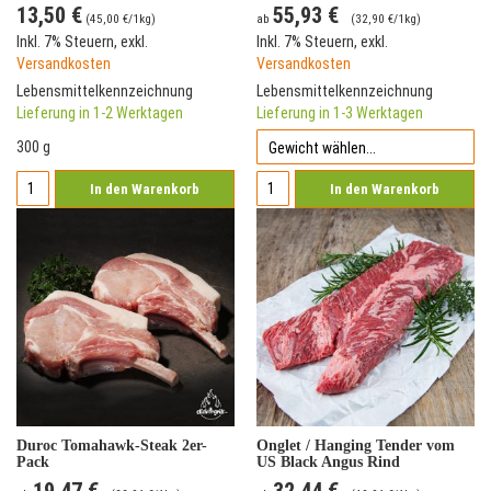
13,50 €
55,93 €
(
45,00 €
/1kg)
ab
(
32,90 €
/1kg)
Inkl. 7% Steuern
,
exkl.
Inkl. 7% Steuern
,
exkl.
Versandkosten
Versandkosten
Lebensmittelkennzeichnung
Lebensmittelkennzeichnung
Lieferung in 1-2 Werktagen
Lieferung in 1-3 Werktagen
300 g
In den Warenkorb
In den Warenkorb
Duroc Tomahawk-Steak 2er-
Onglet / Hanging Tender vom
Pack
US Black Angus Rind