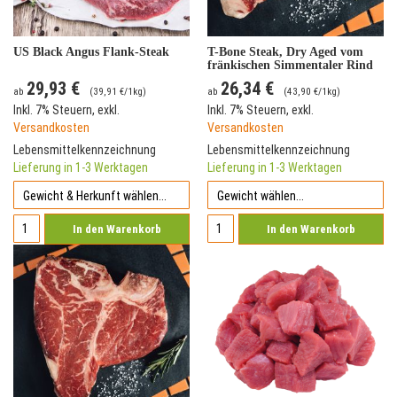
US Black Angus Flank-Steak
T-Bone Steak, Dry Aged vom
fränkischen Simmentaler Rind
29,93 €
26,34 €
ab
(
39,91 €
/1kg)
ab
(
43,90 €
/1kg)
Inkl. 7% Steuern
,
exkl.
Inkl. 7% Steuern
,
exkl.
Versandkosten
Versandkosten
Lebensmittelkennzeichnung
Lebensmittelkennzeichnung
Lieferung in 1-3 Werktagen
Lieferung in 1-3 Werktagen
In den Warenkorb
In den Warenkorb