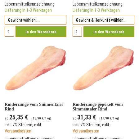
Lebensmittelkennzeichnung
Lebensmittelkennzeichnung
Lieferung in 1-3 Werktagen
Lieferung in 1-3 Werktagen
In den Warenkorb
In den Warenkorb
Rinderzunge vom Simmentaler
Rinderzunge gepökelt vom
Rind
Simmentaler Rind
25,35 €
31,33 €
ab
(
16,90 €
/1kg)
ab
(
17,90 €
/1kg)
Inkl. 7% Steuern
,
exkl.
Inkl. 7% Steuern
,
exkl.
Versandkosten
Versandkosten
Lebensmittelkennzeichnung
Lebensmittelkennzeichnung