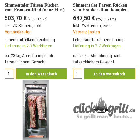
Simmentaler Färsen Rücken
Simmentaler Färsen Rücken
vom Franken-Rind (ohne Filet)
vom Franken-Rind komplett
*Prime Selektion &
(mit Filet) *Prime Selektion &
503,70 €
647,50 €
Versandkostenfrei*
Versandkostenfrei*
(
21,90 €
/1kg)
(
25,90 €
/1kg)
Inkl. 7% Steuern
,
exkl.
Inkl. 7% Steuern
,
exkl.
Versandkosten
Versandkosten
Lebensmittelkennzeichnung
Lebensmittelkennzeichnung
Lieferung in 2-7 Werktagen
Lieferung in 2-7 Werktagen
ca. 23 kg, Abrechnung nach
ca. 25 kg, Abrechnung nach
tatsächlichem Gewicht
tatsächlichem Gewicht
In den Warenkorb
In den Warenkorb