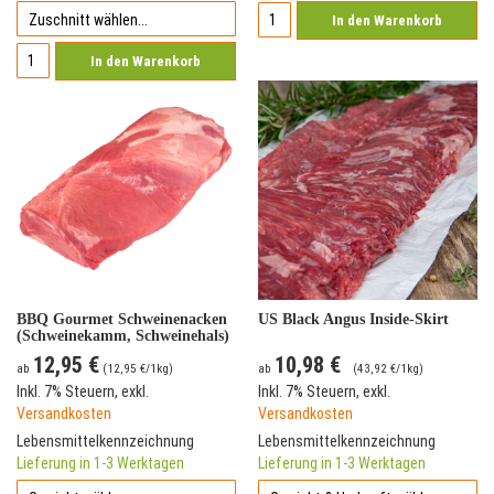
In den Warenkorb
In den Warenkorb
BBQ Gourmet Schweinenacken
US Black Angus Inside-Skirt
(Schweinekamm, Schweinehals)
vom Deutschen Landschwein
12,95 €
10,98 €
ab
(
12,95 €
/1kg)
ab
(
43,92 €
/1kg)
Inkl. 7% Steuern
,
exkl.
Inkl. 7% Steuern
,
exkl.
Versandkosten
Versandkosten
Lebensmittelkennzeichnung
Lebensmittelkennzeichnung
Lieferung in 1-3 Werktagen
Lieferung in 1-3 Werktagen