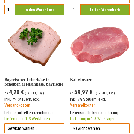
In den Warenkorb
In den Warenkorb
Bayerischer Leberkäse in
Kalbsbraten
Scheiben (Fleischkäse, bayrische
Leberkäs)
4,20 €
59,97 €
ab
(
14,00 €
/1kg)
ab
(
17,90 €
/1kg)
Inkl. 7% Steuern
,
exkl.
Inkl. 7% Steuern
,
exkl.
Versandkosten
Versandkosten
Lebensmittelkennzeichnung
Lebensmittelkennzeichnung
Lieferung in 1-3 Werktagen
Lieferung in 1-3 Werktagen