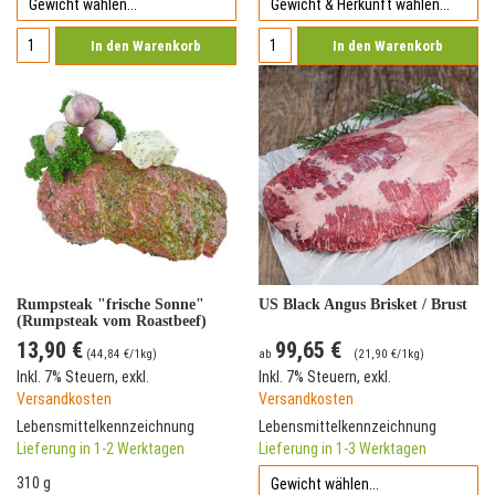
In den Warenkorb
In den Warenkorb
Rumpsteak "frische Sonne"
US Black Angus Brisket / Brust
(Rumpsteak vom Roastbeef)
13,90 €
99,65 €
(
44,84 €
/1kg)
ab
(
21,90 €
/1kg)
Inkl. 7% Steuern
,
exkl.
Inkl. 7% Steuern
,
exkl.
Versandkosten
Versandkosten
Lebensmittelkennzeichnung
Lebensmittelkennzeichnung
Lieferung in 1-2 Werktagen
Lieferung in 1-3 Werktagen
310 g