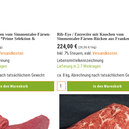
hen vom Simmentaler-Färsen-
Rib-Eye / Entrecôte mit Knochen vom
 *Prime Selektion &
Simmentaler-Färsen-Rücken aus Franke
Selektion & Versandkostenfrei*
224,00 €
g)
(
28,00 €
/1kg)
Versandkosten
Inkl. 7% Steuern
,
exkl.
Versandkosten
chnung
Lebensmittelkennzeichnung
tagen
Lieferung in 2-7 Werktagen
nach tatsächlichem Gewicht
ca. 8 kg, Abrechnung nach tatsächlichem G
In den Warenkorb
In den Warenkorb