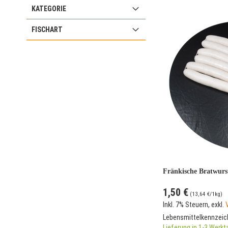
KATEGORIE
FISCHART
Fränkische Bratwurs
1,50 €
(
13,64 €
/1kg)
Inkl. 7% Steuern
,
exkl.
Lebensmittelkennzei
Lieferung in 1-3 Werk