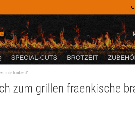
Q
SPECIAL-CUTS
BROTZEIT
ZUBEHÖ
twuerste franken 8"
sch zum grillen fraenkische b