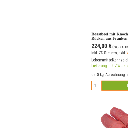
Roastbeef mit Knoc
Rücken aus Franken
Versandkostenfrei*
224,00 €
(
28,00 €
/1k
Inkl. 7% Steuern
,
exkl.
Lebensmittelkennzei
Lieferung in 2-7 Werk
ca. 8 kg, Abrechnung 