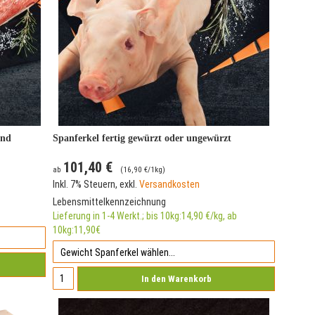
ind
Spanferkel fertig gewürzt oder ungewürzt
101,40 €
ab
(
16,90 €
/1kg)
Inkl. 7% Steuern
,
exkl.
Versandkosten
Lebensmittelkennzeichnung
Lieferung in 1-4 Werkt.; bis 10kg:14,90 €/kg, ab
10kg:11,90€
In den Warenkorb