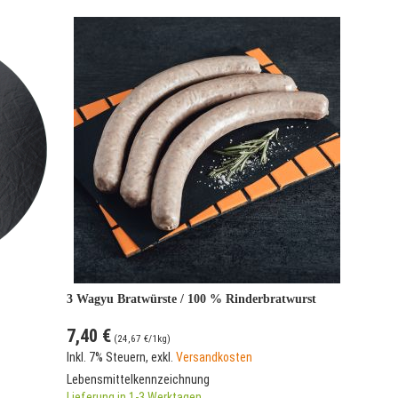
Reihenfo
3 Wagyu Bratwürste / 100 % Rinderbratwurst
7,40 €
(
24,67 €
/1kg)
Inkl. 7% Steuern
,
exkl.
Versandkosten
Lebensmittelkennzeichnung
Lieferung in 1-3 Werktagen