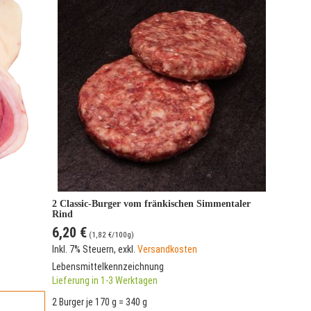
2 Classic-Burger vom fränkischen Simmentaler
Rind
6,20 €
(
1,82 €
/100g)
Inkl. 7% Steuern
,
exkl.
Versandkosten
Lebensmittelkennzeichnung
Lieferung in 1-3 Werktagen
2 Burger je 170 g = 340 g