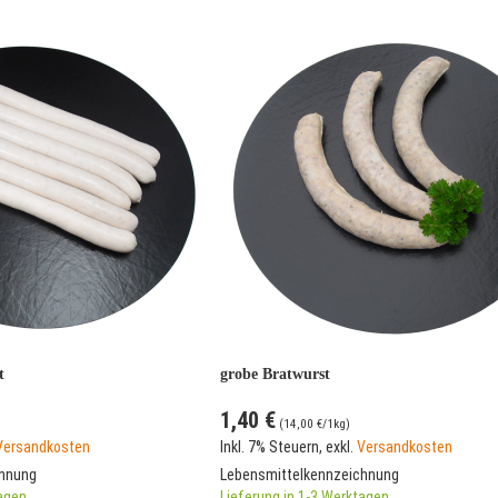
t
grobe Bratwurst
1,40 €
(
14,00 €
/1kg)
Versandkosten
Inkl. 7% Steuern
,
exkl.
Versandkosten
chnung
Lebensmittelkennzeichnung
tagen
Lieferung in 1-3 Werktagen