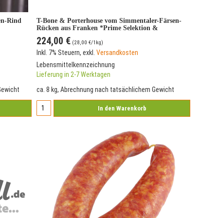
en-Rind
T-Bone & Porterhouse vom Simmentaler-Färsen-
Rücken aus Franken *Prime Selektion &
Versandkostenfrei*
224,00 €
(
28,00 €
/1kg)
Inkl. 7% Steuern
,
exkl.
Versandkosten
Lebensmittelkennzeichnung
Lieferung in 2-7 Werktagen
Gewicht
ca. 8 kg, Abrechnung nach tatsächlichem Gewicht
In den Warenkorb