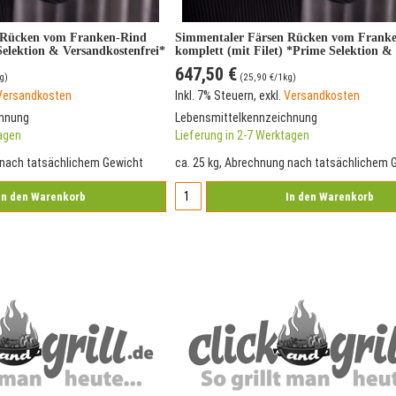
 Rücken vom Franken-Rind
Simmentaler Färsen Rücken vom Frank
Selektion & Versandkostenfrei*
komplett (mit Filet) *Prime Selektion &
Versandkostenfrei*
647,50 €
g)
(
25,90 €
/1kg)
Versandkosten
Inkl. 7% Steuern
,
exkl.
Versandkosten
chnung
Lebensmittelkennzeichnung
tagen
Lieferung in 2-7 Werktagen
 nach tatsächlichem Gewicht
ca. 25 kg, Abrechnung nach tatsächlichem 
In den Warenkorb
In den Warenkorb