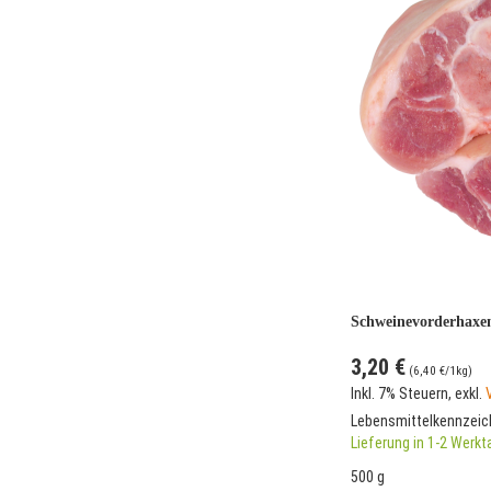
Schweinevorderhaxe
3,20 €
(
6,40 €
/1kg)
Inkl. 7% Steuern
,
exkl.
Lebensmittelkennzei
Lieferung in 1-2 Werk
500 g