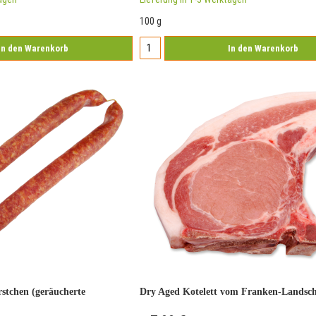
100 g
In den Warenkorb
In den Warenkorb
stchen (geräucherte
Dry Aged Kotelett vom Franken-Landsc