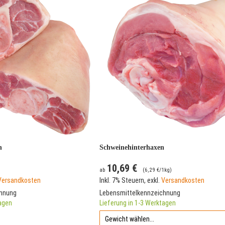
n
Schweinehinterhaxen
10,69 €
ab
(
6,29 €
/1kg)
Versandkosten
Inkl. 7% Steuern
,
exkl.
Versandkosten
chnung
Lebensmittelkennzeichnung
tagen
Lieferung in 1-3 Werktagen