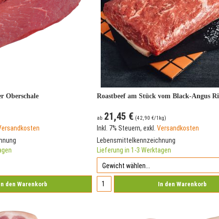
er Oberschale
Roastbeef am Stück vom Black-Angus R
21,45 €
ab
(
42,90 €
/1kg)
Versandkosten
Inkl. 7% Steuern
,
exkl.
Versandkosten
chnung
Lebensmittelkennzeichnung
tagen
Lieferung in 1-3 Werktagen
In den Warenkorb
In den Warenkorb