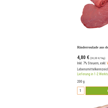
Rinderroulade aus d
4,80 €
(
24,00 €
/1kg)
Inkl. 7% Steuern
,
exkl.
Lebensmittelkennzei
Lieferung in 1-2 Werk
200 g