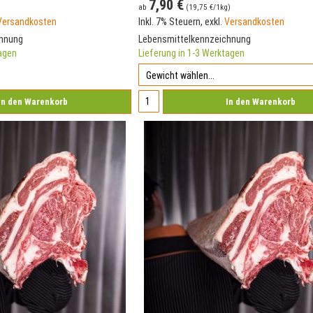
7,90 €
ab
(
19,75 €
/1kg)
Versandkosten
Inkl. 7% Steuern
,
exkl.
Versandkosten
chnung
Lebensmittelkennzeichnung
tagen
Lieferung in 1-3 Werktagen
In den Warenkorb
In den Warenkorb