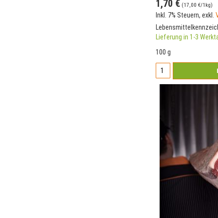
1,70 €
(
17,00 €
/1kg)
Inkl. 7% Steuern
,
exkl.
Lebensmittelkennzei
Lieferung in 1-3 Werk
100 g