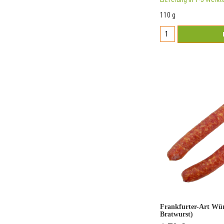
110 g
Frankfurter-Art Wür
Bratwurst)