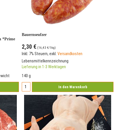
Bauernseufzer
n *Prime
2,30 €
(
16,43 €
/1kg)
Inkl. 7% Steuern
,
exkl.
Versandkosten
Lebensmittelkennzeichnung
Lieferung in 1-3 Werktagen
ewicht
140 g
In den Warenkorb