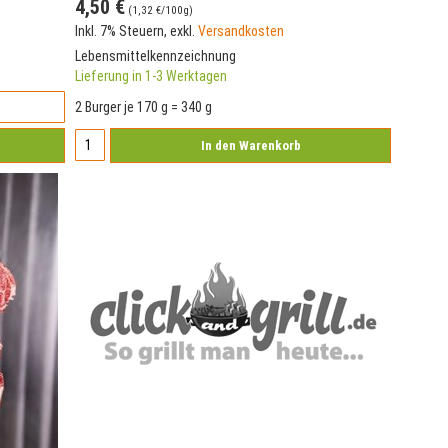
4,50 €
(
1,32 €
/100g)
Inkl. 7% Steuern
,
exkl.
Versandkosten
Lebensmittelkennzeichnung
Lieferung in 1-3 Werktagen
2 Burger je 170 g = 340 g
In den Warenkorb