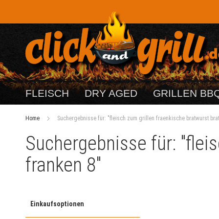
FLEISCH
DRY AGED
GRILLEN BB
Home
Suchergebnisse für: "fleisch zum grillen fraenkische bratwurst bra
Suchergebnisse für: "flei
franken 8"
Einkaufsoptionen