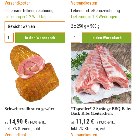
Versandkosten
Versandkosten
Lebensmittelkennzeichnung
Lebensmittelkennzeichnung
Lieferung in 1-2 Werktagen
Lieferung in 1-3 Werktagen
2 x 250 g = 500 g
In den Warenkorb
In den Warenkorb
Schweinerollbraten gewürzt
*Topseller* 2 Stränge BBQ Baby
Back Ribs (Leiterchen,
Schweinerippchen) vom
14,90 €
11,12 €
Deutschen Landschwein
ab
(
14,90 €
/1kg)
ab
(
13,90 €
/1kg)
Inkl. 7% Steuern
,
exkl.
Inkl. 7% Steuern
,
exkl.
Versandkosten
Versandkosten