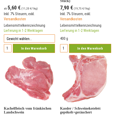
Stück)
5,60 €
7,90 €
ab
(
11,20 €
/1kg)
(
19,75 €
/1kg)
Inkl. 7% Steuern
,
exkl.
Inkl. 7% Steuern
,
exkl.
Versandkosten
Versandkosten
Lebensmittelkennzeichnung
Lebensmittelkennzeichnung
Lieferung in 1-2 Werktagen
Lieferung in 1-2 Werktagen
400 g
In den Warenkorb
In den Warenkorb
Kachelfleisch vom fränkischen
Kassler / Schweinekotelett
Landschwein
gepökelt+geräuchert