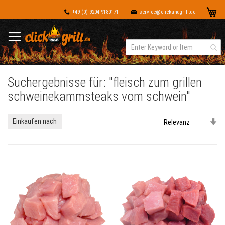
Dir
Me
+49 (0) 9204 9180171
service@clickandgrill.de
zu
Inh
Suchergebnisse für: "fleisch zum grillen
schweinekammsteaks vom schwein"
In
Einkaufen nach
au
Re