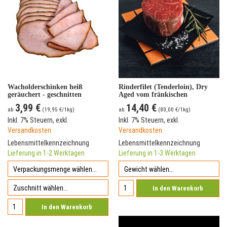
Wacholderschinken heiß
Rinderfilet (Tenderloin), Dry
geräuchert - geschnitten
Aged vom fränkischen
Simmentaler Rind
3,99 €
14,40 €
ab
(
19,95 €
/1kg)
ab
(
80,00 €
/1kg)
Inkl. 7% Steuern
,
exkl.
Inkl. 7% Steuern
,
exkl.
Versandkosten
Versandkosten
Lebensmittelkennzeichnung
Lebensmittelkennzeichnung
Lieferung in 1-2 Werktagen
Lieferung in 1-3 Werktagen
In den Warenkorb
In den Warenkorb