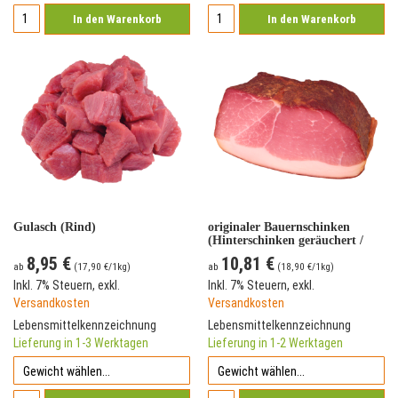
In den Warenkorb
In den Warenkorb
Gulasch (Rind)
originaler Bauernschinken
(Hinterschinken geräuchert /
Schinkenspeck) - am Stück
8,95 €
10,81 €
ab
(
17,90 €
/1kg)
ab
(
18,90 €
/1kg)
Inkl. 7% Steuern
,
exkl.
Inkl. 7% Steuern
,
exkl.
Versandkosten
Versandkosten
Lebensmittelkennzeichnung
Lebensmittelkennzeichnung
Lieferung in 1-3 Werktagen
Lieferung in 1-2 Werktagen