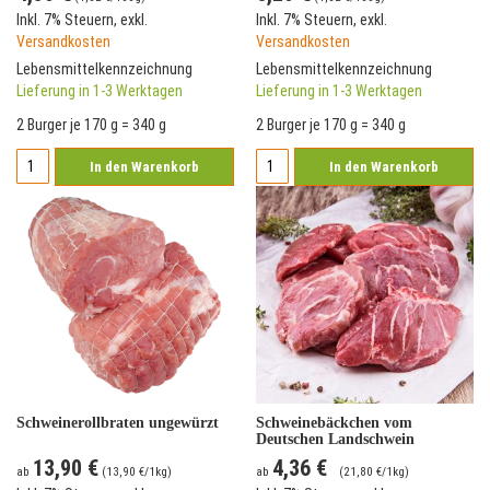
Inkl. 7% Steuern
,
exkl.
Inkl. 7% Steuern
,
exkl.
Versandkosten
Versandkosten
Lebensmittelkennzeichnung
Lebensmittelkennzeichnung
Lieferung in 1-3 Werktagen
Lieferung in 1-3 Werktagen
2 Burger je 170 g = 340 g
2 Burger je 170 g = 340 g
In den Warenkorb
In den Warenkorb
Schweinerollbraten ungewürzt
Schweinebäckchen vom
Deutschen Landschwein
13,90 €
4,36 €
ab
(
13,90 €
/1kg)
ab
(
21,80 €
/1kg)