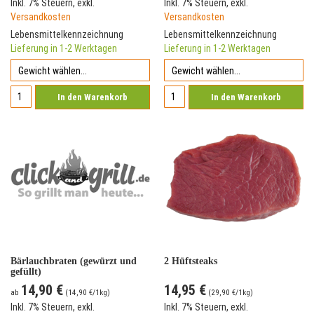
Inkl. 7% Steuern
,
exkl.
Inkl. 7% Steuern
,
exkl.
Versandkosten
Versandkosten
Lebensmittelkennzeichnung
Lebensmittelkennzeichnung
Lieferung in 1-2 Werktagen
Lieferung in 1-2 Werktagen
In den Warenkorb
In den Warenkorb
Bärlauchbraten (gewürzt und
2 Hüftsteaks
gefüllt)
14,90 €
14,95 €
ab
(
14,90 €
/1kg)
(
29,90 €
/1kg)
Inkl. 7% Steuern
,
exkl.
Inkl. 7% Steuern
,
exkl.