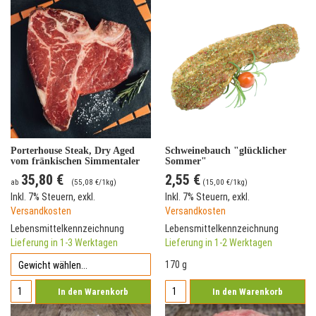
Porterhouse Steak, Dry Aged
Schweinebauch "glücklicher
vom fränkischen Simmentaler
Sommer"
Rind
35,80 €
2,55 €
ab
(
55,08 €
/1kg)
(
15,00 €
/1kg)
Inkl. 7% Steuern
,
exkl.
Inkl. 7% Steuern
,
exkl.
Versandkosten
Versandkosten
Lebensmittelkennzeichnung
Lebensmittelkennzeichnung
Lieferung in 1-3 Werktagen
Lieferung in 1-2 Werktagen
170 g
In den Warenkorb
In den Warenkorb