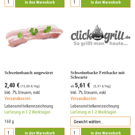
In den Warenkorb
In den Warenkorb
Schweinebauch ungewürzt
Schweinebacke Fettbacke mit
Schwarte
2,40 €
5,61 €
(
15,00 €
/1kg)
ab
(
5,91 €
/1kg)
Inkl. 7% Steuern
,
exkl.
Inkl. 7% Steuern
,
exkl.
Versandkosten
Versandkosten
Lebensmittelkennzeichnung
Lebensmittelkennzeichnung
Lieferung in 1-2 Werktagen
Lieferung in 1-2 Werktagen
160 g
In den Warenkorb
In den Warenkorb