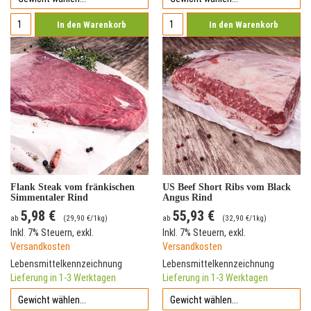
In den Warenkorb
In den Warenkorb
Flank Steak vom fränkischen
US Beef Short Ribs vom Black
Simmentaler Rind
Angus Rind
5,98 €
55,93 €
ab
(
29,90 €
/1kg)
ab
(
32,90 €
/1kg)
Inkl. 7% Steuern
,
exkl.
Inkl. 7% Steuern
,
exkl.
Versandkosten
Versandkosten
Lebensmittelkennzeichnung
Lebensmittelkennzeichnung
Lieferung in 1-3 Werktagen
Lieferung in 1-3 Werktagen