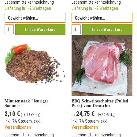
Lebensmittelkennzeichnung
Lebensmittelkennzeichnung
Lieferung in 1-2 Werktagen
Lieferung in 1-2 Werktagen
In den Warenkorb
In den Warenkorb
Minutensteak "feuriger
BBQ Schweineschulter (Pulled
Sommer"
Pork) vom Deutschen
Landschwein
2,10 €
24,75 €
(
16,15 €
/1kg)
ab
(
9,90 €
/1kg)
Inkl. 7% Steuern
,
exkl.
Inkl. 7% Steuern
,
exkl.
Versandkosten
Versandkosten
Lebensmittelkennzeichnung
Lebensmittelkennzeichnung