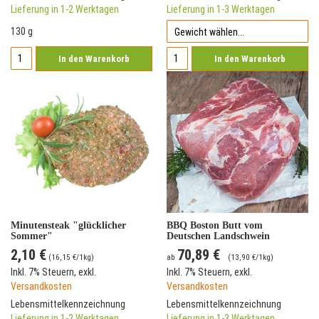
Lieferung in 1-2 Werktagen
Lieferung in 1-3 Werktagen
130 g
In den Warenkorb
In den Warenkorb
Minutensteak "glücklicher
BBQ Boston Butt vom
Sommer"
Deutschen Landschwein
(originaler Amerikanischer
2,10 €
70,89 €
Pulled Pork-Cut)
(
16,15 €
/1kg)
ab
(
13,90 €
/1kg)
Inkl. 7% Steuern
,
exkl.
Inkl. 7% Steuern
,
exkl.
Versandkosten
Versandkosten
Lebensmittelkennzeichnung
Lebensmittelkennzeichnung
Lieferung in 1-2 Werktagen
Lieferung in 1-3 Werktagen