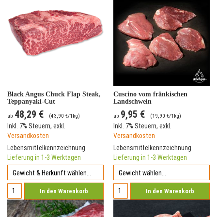
Black Angus Chuck Flap Steak,
Cuscino vom fränkischen
Teppanyaki-Cut
Landschwein
48,29 €
9,95 €
ab
(
43,90 €
/1kg)
ab
(
19,90 €
/1kg)
Inkl. 7% Steuern
,
exkl.
Inkl. 7% Steuern
,
exkl.
Versandkosten
Versandkosten
Lebensmittelkennzeichnung
Lebensmittelkennzeichnung
Lieferung in 1-3 Werktagen
Lieferung in 1-3 Werktagen
In den Warenkorb
In den Warenkorb