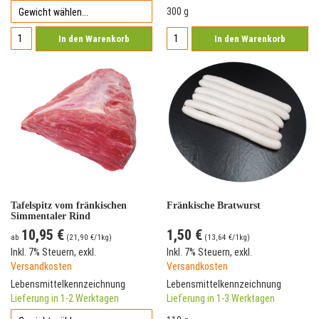
300 g
In den Warenkorb
In den Warenkorb
Tafelspitz vom fränkischen
Fränkische Bratwurst
Simmentaler Rind
10,95 €
1,50 €
ab
(
21,90 €
/1kg)
(
13,64 €
/1kg)
Inkl. 7% Steuern
,
exkl.
Inkl. 7% Steuern
,
exkl.
Versandkosten
Versandkosten
Lebensmittelkennzeichnung
Lebensmittelkennzeichnung
Lieferung in 1-2 Werktagen
Lieferung in 1-3 Werktagen