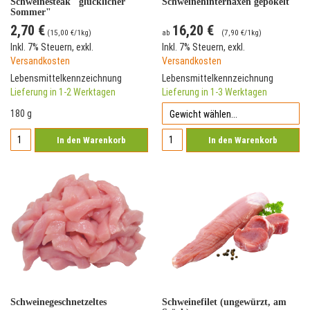
Schweinesteak "glücklicher
Schweinehinterhaxen gepökelt
Sommer"
2,70 €
16,20 €
(
15,00 €
/1kg)
ab
(
7,90 €
/1kg)
Inkl. 7% Steuern
,
exkl.
Inkl. 7% Steuern
,
exkl.
Versandkosten
Versandkosten
Lebensmittelkennzeichnung
Lebensmittelkennzeichnung
Lieferung in 1-2 Werktagen
Lieferung in 1-3 Werktagen
180 g
In den Warenkorb
In den Warenkorb
Schweinegeschnetzeltes
Schweinefilet (ungewürzt, am