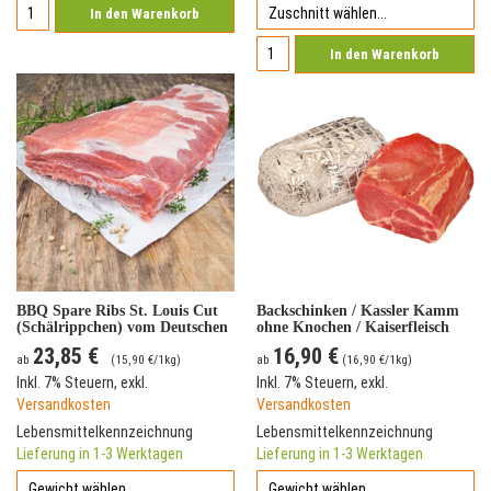
In den Warenkorb
In den Warenkorb
BBQ Spare Ribs St. Louis Cut
Backschinken / Kassler Kamm
(Schälrippchen) vom Deutschen
ohne Knochen / Kaiserfleisch
Landschwein
(gepökelt und heiß geräuchert)
23,85 €
16,90 €
ab
(
15,90 €
/1kg)
ab
(
16,90 €
/1kg)
Inkl. 7% Steuern
,
exkl.
Inkl. 7% Steuern
,
exkl.
Versandkosten
Versandkosten
Lebensmittelkennzeichnung
Lebensmittelkennzeichnung
Lieferung in 1-3 Werktagen
Lieferung in 1-3 Werktagen