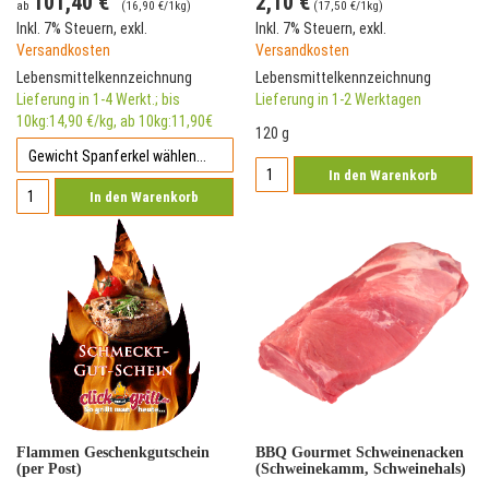
101,40 €
2,10 €
ab
(
16,90 €
/1kg)
(
17,50 €
/1kg)
Inkl. 7% Steuern
,
exkl.
Inkl. 7% Steuern
,
exkl.
Versandkosten
Versandkosten
Lebensmittelkennzeichnung
Lebensmittelkennzeichnung
Lieferung in 1-4 Werkt.; bis
Lieferung in 1-2 Werktagen
10kg:14,90 €/kg, ab 10kg:11,90€
120 g
In den Warenkorb
In den Warenkorb
Flammen Geschenkgutschein
BBQ Gourmet Schweinenacken
(per Post)
(Schweinekamm, Schweinehals)
vom Deutschen Landschwein