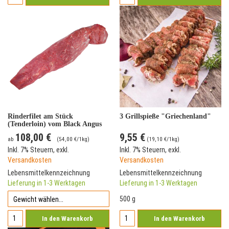
Rinderfilet am Stück
3 Grillspieße "Griechenland"
(Tenderloin) vom Black Angus
Rind
108,00 €
9,55 €
ab
(
54,00 €
/1kg)
(
19,10 €
/1kg)
Inkl. 7% Steuern
,
exkl.
Inkl. 7% Steuern
,
exkl.
Versandkosten
Versandkosten
Lebensmittelkennzeichnung
Lebensmittelkennzeichnung
Lieferung in 1-3 Werktagen
Lieferung in 1-3 Werktagen
500 g
In den Warenkorb
In den Warenkorb