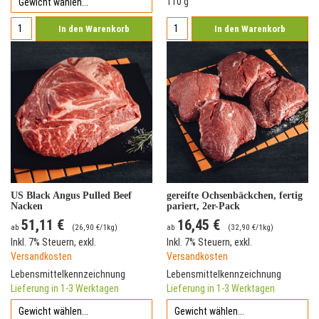
110 g
In den Warenkorb
In den Warenkorb
US Black Angus Pulled Beef
gereifte Ochsenbäckchen, fertig
Nacken
pariert, 2er-Pack
51,11 €
16,45 €
ab
(
26,90 €
/1kg)
ab
(
32,90 €
/1kg)
Inkl. 7% Steuern
,
exkl.
Inkl. 7% Steuern
,
exkl.
Versandkosten
Versandkosten
Lebensmittelkennzeichnung
Lebensmittelkennzeichnung
Lieferung in 1-3 Werktagen
Lieferung in 1-3 Werktagen