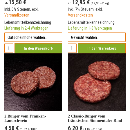
15,50 €
12,95 €
ab
ab
(
12,95 €
/1kg)
Inkl. 0% Steuern
,
exkl.
Inkl. 7% Steuern
,
exkl.
Versandkosten
Versandkosten
Lebensmittelkennzeichnung
Lebensmittelkennzeichnung
Lieferung in 2-4 Werktagen
Lieferung in 1-3 Werktagen
In den Warenkorb
In den Warenkorb
2 Burger vom Franken-
2 Classic-Burger vom
Landschwein
fränkischen Simmentaler Rind
4,50 €
6,20 €
(
1,32 €
/100g)
(
1,82 €
/100g)