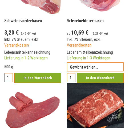
Schweinevorderhaxen
Schweinehinterhaxen
3,20 €
10,69 €
(
6,40 €
/1kg)
ab
(
6,29 €
/1kg)
Inkl. 7% Steuern
,
exkl.
Inkl. 7% Steuern
,
exkl.
Versandkosten
Versandkosten
Lebensmittelkennzeichnung
Lebensmittelkennzeichnung
Lieferung in 1-2 Werktagen
Lieferung in 1-3 Werktagen
500 g
In den Warenkorb
In den Warenkorb