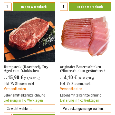
In den Warenkorb
In den Warenkorb
Rumpsteak (Roastbeef), Dry
originaler Bauernschinken
Aged vom fränkischen
(Hinterschinken geräuchert /
Simmentaler Rind
Schinkenspeck) - geschnitten
15,90 €
4,10 €
ab
(
53,00 €
/1kg)
ab
(
20,50 €
/1kg)
Inkl. 7% Steuern
,
exkl.
Inkl. 7% Steuern
,
exkl.
Versandkosten
Versandkosten
Lebensmittelkennzeichnung
Lebensmittelkennzeichnung
Lieferung in 1-3 Werktagen
Lieferung in 1-2 Werktagen