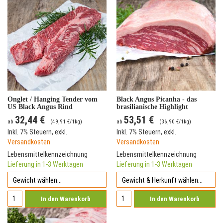
Onglet / Hanging Tender vom
Black Angus Picanha - das
US Black Angus Rind
brasilianische Highlight
32,44 €
53,51 €
ab
(
49,91 €
/1kg)
ab
(
36,90 €
/1kg)
Inkl. 7% Steuern
,
exkl.
Inkl. 7% Steuern
,
exkl.
Versandkosten
Versandkosten
Lebensmittelkennzeichnung
Lebensmittelkennzeichnung
Lieferung in 1-3 Werktagen
Lieferung in 1-3 Werktagen
In den Warenkorb
In den Warenkorb